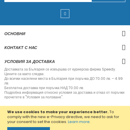
g
n
U
p
f
o
r
ОСНОВНИ
O
u
r
КОНТАКТ С НАС
N
e
w
УСЛОВИЯ ЗА ДОСТАВКА
s
l
Доставката за България се извършва от куриерска фирма Speedy.
e
Цените са както следва:
t
До всички населени места в България при поръчка ДО 70.00 лв. – 4.99
t
лв.
e
Безплатна доставка при поръчка НАД 70.00 лв.
r
Подробна информация относно условия за доставка и отказ от поръчки
:
прочетете в "Условия за ползване".
We use cookies to make your experience better.
To
comply with the new e-Privacy directive, we need to ask for
your consent to set the cookies.
Learn more
.
Copyright © 2013-2020 Jvm Bulgaria. All rights reserved.