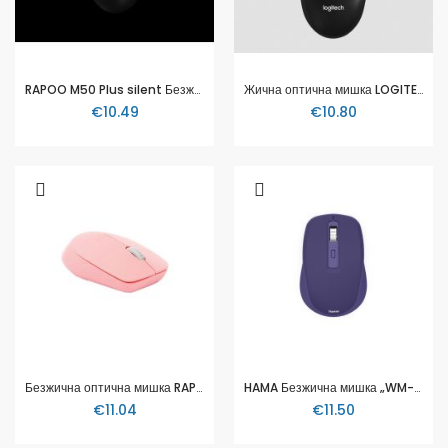
RAPOO M50 Plus silent Безжична безшумна оптична мишка, черна, 2.4Ghz
Жична оптична мишка LOGITECH M100
€10.49
€10.80
Безжична оптична мишка RAPOO M100 Silent
HAMA Безжична мишка „WM-450“, 2.4 GHz / Bluetooth, 7 бутона
€11.04
€11.50