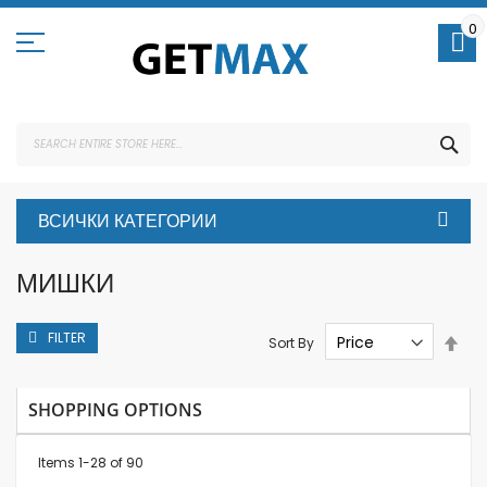
Skip
to
0
Content
SEA
ВСИЧКИ КАТЕГОРИИ
МИШКИ
FILTER
Set
Sort By
Des
Dire
SHOPPING OPTIONS
Items
1
-
28
of
90