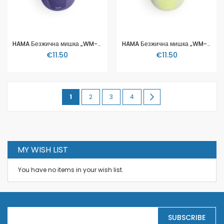
HAMA Безжична мишка „WM-400“, ергономична, оптична, 6 бутона, тиха, лилаво
HAMA Безжична мишка „WM-400“, ергономична, оптична, 6 бутона, тиха, зелен
€11.50
€11.50
Page
You're
Page
Page
Page
Page
Next
1
2
3
4
currently
reading
page
MY WISH LIST
You have no items in your wish list.
S
SUBSCRIBE
i