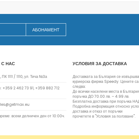
Мултифункционални уреди
Грилове
Хлебопекарни
АБОНАМЕНТ
Уреди за готвене на пара
Аксесоари
Месомелачки
Прахосмукачки
Прахосмукачки с торбичка
 С НАС
УСЛОВИЯ ЗА ДОСТАВКА
Прахосмукачки без торбичка
Ръчни и вертикални
 ПК 1111 / 1110, ул. Тича №3а
Доставката за България се извършва
куриерска фирма Speedy. Цените са
Прахосмукачки роботи
следва:
 +359 2 462 73 91, +359 882 712
До всички населени места в Българи
Аксесоари за прахосмукачки
поръчка ДО 70.00 лв. – 4.99 лв.
За гладене
Безплатна доставка при поръчка НАД
ales@getmax.eu
Подробна информация относно усло
Ютии
доставка и отказ от поръчки
Парогенератори
реме: всеки делничен ден от 10:00ч.
прочетете в "Условия за ползване".
Уреди за гладене с пара
Дъски за гладене
Аксесоари за гладене