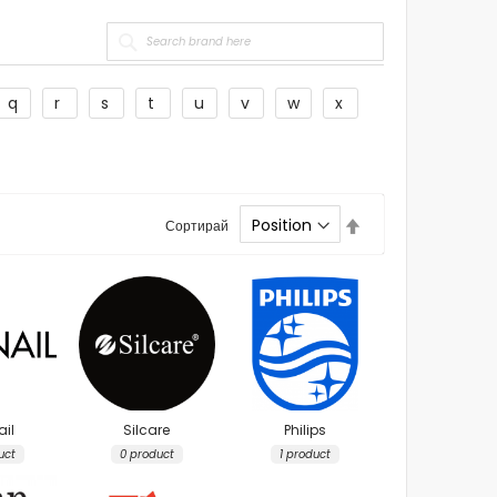
q
r
s
t
u
v
w
x
Set
Сортирай
Descending
Direction
il
Silcare
Philips
uct
0 product
1 product