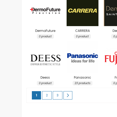
DermoFuture
CARRERA
De
0 product
0 product
0 
Deess
Panasonic
F
0 product
23 products
0 
Page
You're currently reading page
Page
Page
Page
Продължи
1
2
3