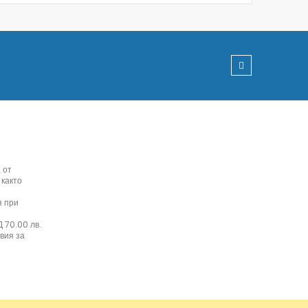
 от
 както
я при
 70.00 лв.
вия за