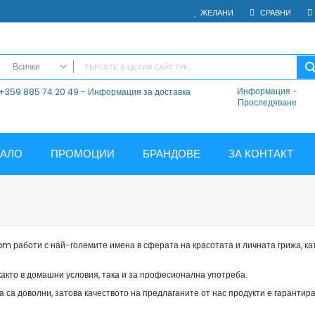
ЖЕЛАНИ
СРАВНИ
Всички
Информация
-
+359 885 74 20 49 - Информация за доставка
ВСИЧКИ
Проследяване
Електроника
Мобилни Телефони
Таблети
ЧАЛО
ПРОМОЦИИ
БРАНДОВЕ
ЗА КОНТАКТ
Смарт часовници и гривни
Външни батерии
Аксесоари
Зарядни за телефони
Калъфи
m работи с най-големите имена в сферата на красотата и личната грижа, кат
SD карти
Смарт устройства
акто в домашни условия, така и за професионална употреба.
Хендсфри системи
 са доволни, затова качеството на предлаганите от нас продукти е гарантира
Преносими тонколони