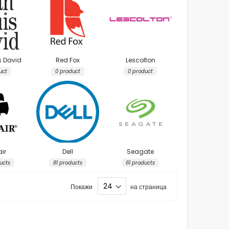
s David
Red Fox
Lescolton
uct
0 product
0 product
ir
Dell
Seagate
ucts
81 products
61 products
Покажи
на страница