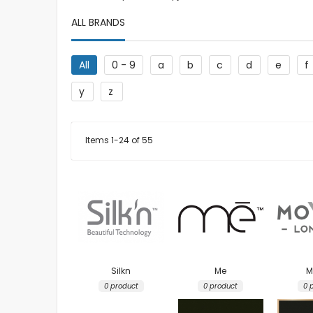
ALL BRANDS
All
0 - 9
a
b
c
d
e
f
y
z
Items
1
-
24
of
55
Silkn
Me
M
0 product
0 product
0 