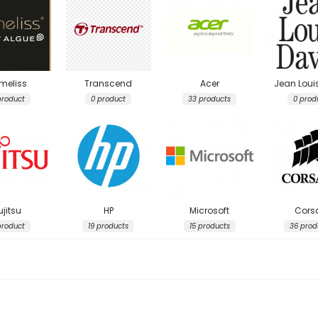
Заключване на лаптопи
Мултимедия
Плейъри
Слушалки
meliss
Transcend
Acer
Jean Loui
Микрофони
product
0 product
33 products
0 prod
Уеб камери
Звукови системи и тонколони
За дома
За кухнята
Блендери
Сокоизстисквачки и преси
Пасатори
ujitsu
HP
Microsoft
Corsa
Кухненски роботи
product
19 products
15 products
36 prod
Миксери
Кафемашини
Тостери
Керамични ножове
Електрически кани