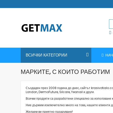
Skip
to
Content
ВСИЧКИ КАТЕГОРИИ
НА
МАРКИТЕ, С КОИТО РАБОТИМ
Създаден през 2008 година до днес, сайтът krasivotialo.co
London, DermoFuture, Silcare, Yeanail и други.
Всички продукти са разработени специално за използване к
Ние държим изключително много на това, нашите клиенти да
Желаем ви приятно пазаруване!