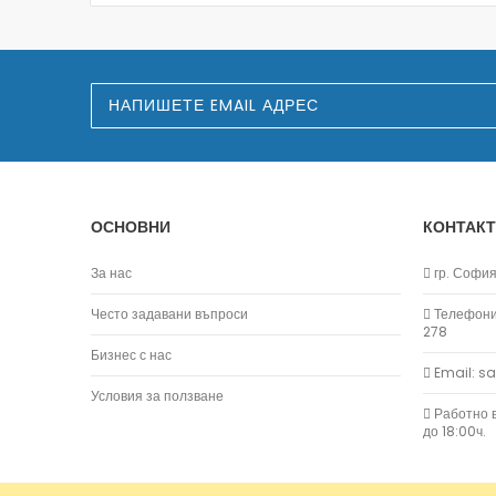
З
а
п
и
ш
е
т
е
ОСНОВНИ
КОНТАКТ
с
е
з
За нас
гр. София,
а
н
Често задавани въпроси
Телефони:
а
278
ш
Бизнес с нас
и
Email: s
я
б
Условия за ползване
ю
Работно в
л
до 18:00ч.
е
т
и