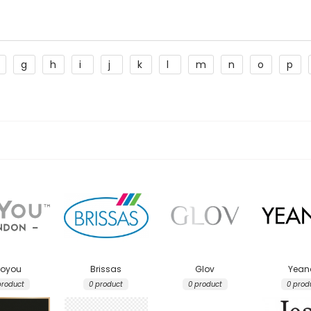
Аудио слушалки
eBook четци
eBook аксесоари
Компютри и Компоненти
g
h
i
j
k
l
m
n
o
p
Преносоми Компютри
Аксесоари за лаптопи
Настолни Компютри
Работни станции
Мишки
Клавиатури
Вътрешни дискове
Външни дискове
SSD
Памет
Памет SODIMM
oyou
Brissas
Glov
Yeana
USB памет
product
0 product
0 product
0 prod
Чанти и Раници
Охлаждащи поставки за лаптопи