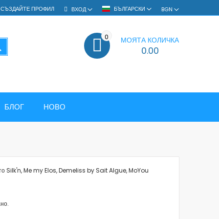
СЪЗДАЙТЕ ПРОФИЛ
БЪЛГАРСКИ
ВХОД
BGN
0
МОЯТА КОЛИЧКА
ТЪРСЕНЕ
0.00
БЛОГ
НОВО
о Silk'n, Me my Elos, Demeliss by Sait Algue, MoYou
но.