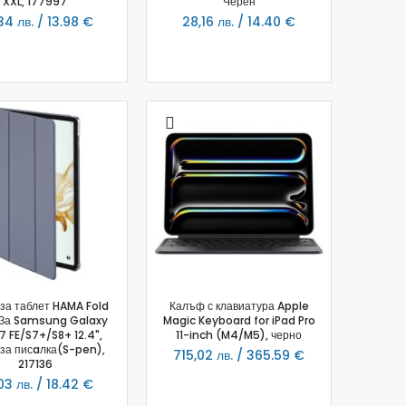
XXL, 177997
Черен
34 лв. / 13.98 €
28,16 лв. / 14.40 €
за таблет HAMA Fold
Калъф с клавиатура Apple
 За Samsung Galaxy
Magic Keyboard for iPad Pro
7 FE/S7+/S8+ 12.4",
11-inch (M4/M5), черно
за писaлка(S-pen),
715,02 лв. / 365.59 €
217136
03 лв. / 18.42 €