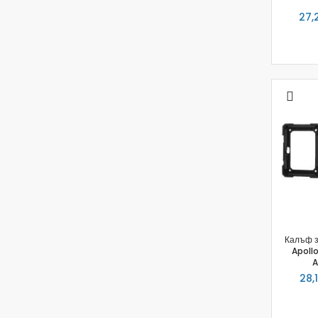
27,2
Калъф з
Apollo
A
28,