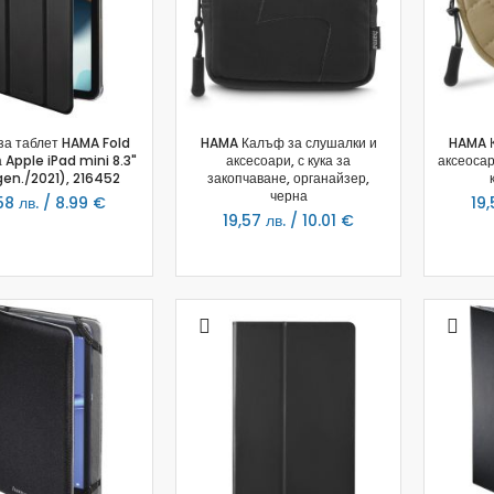
Заключване на лаптопи
Мултимедия
Плейъри
Слушалки
Микрофони
за таблет HAMA Fold
HAMA Калъф за слушалки и
HAMA К
Уеб камери
а Apple iPad mini 8.3"
аксесоари, с кука за
аксеосар
gen./2021), 216452
закопчаване, органайзер,
Звукови системи и тонколони
черна
58 лв. / 8.99 €
19,
За дома
19,57 лв. / 10.01 €
За кухнята
Блендери
Сокоизстисквачки и преси
Пасатори
Кухненски роботи
Миксери
Кафемашини
Тостери
Керамични ножове
Електрически кани