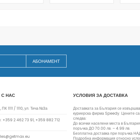
Консумативи за фотоепилатори
Епилатори
Тримери
Преси и маши за коса
Машинки за подстригване
Сешоари
Лампи за Маникюр
АБОНАМЕНТ
Други
Електрически самобръсначки
Масажори
Електрически четки за коса
Маникюр
 С НАС
УСЛОВИЯ ЗА ДОСТАВКА
Уреди за маникюр
 ПК 1111 / 1110, ул. Тича №3а
Доставката за България се извършва
Здраве
куриерска фирма Speedy. Цените са
Инфрачервени лампи
следва:
 +359 2 462 73 91, +359 882 712
До всички населени места в Българи
Термоподложки
поръчка ДО 70.00 лв. – 4.99 лв.
Фитнес гривни
Безплатна доставка при поръчка НАД
ales@getmax.eu
Подробна информация относно усло