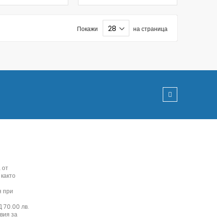
Покажи
на страница
 от
 както
я при
 70.00 лв.
вия за