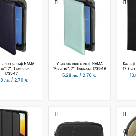
Аудио слушалки
eBook четци
eBook аксесоари
Компютри и Компоненти
Преносоми Компютри
Аксесоари за лаптопи
Настолни Компютри
Работни станции
рсален калъф HAMA
Универсален калъф HAMA
Калъф 
Мишки
ne", 7", Тъмно син,
"Piscine", 7", Тюркоаз, 173549
17.8 cm
Клавиатури
173547
5,28 лв. / 2.70 €
10,
8 лв. / 2.70 €
Вътрешни дискове
Външни дискове
SSD
Памет
Памет SODIMM
USB памет
Чанти и Раници
Охлаждащи поставки за лаптопи