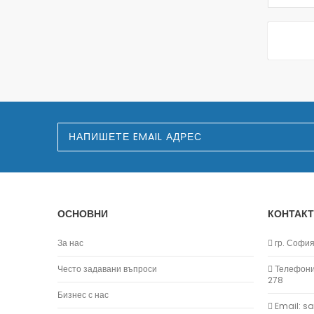
З
а
п
и
ш
е
т
е
ОСНОВНИ
КОНТАКТ
с
е
з
За нас
гр. София,
а
н
Често задавани въпроси
Телефони:
а
278
ш
Бизнес с нас
и
Email: s
я