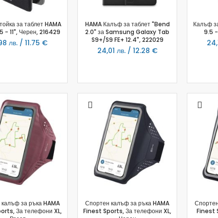
Мултифункционални уреди
Грилове
тойка за таблет HAMA
HAMA Калъф за таблет "Bend
Калъф з
5 - 11", Черен, 216429
2.0" за Samsung Galaxy Tab
9.5 -
Хлебопекарни
S9+/S9 FE+ 12.4", 222029
98 лв. / 11.75 €
24,
Уреди за готвене на пара
24,01 лв. / 12.28 €
Аксесоари
Месомелачки
Прахосмукачки
Прахосмукачки с торбичка
Прахосмукачки без торбичка
Ръчни и вертикални
Прахосмукачки роботи
Аксесоари за прахосмукачки
За гладене
Ютии
Парогенератори
Уреди за гладене с пара
 калъф за ръка HAMA
Спортен калъф за ръка HAMA
Спортен
Дъски за гладене
ports, За телефони XL,
Finest Sports, За телефони XL,
Finest 
Аксесоари за гладене