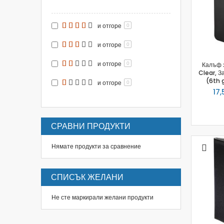
и отгоре
0
и отгоре
0
и отгоре
0
Калъф 
Clear, З
(6th 
и отгоре
0
17,
СРАВНИ ПРОДУКТИ
Нямате продукти за сравнение
СПИСЪК ЖЕЛАНИ
Не сте маркирали желани продукти