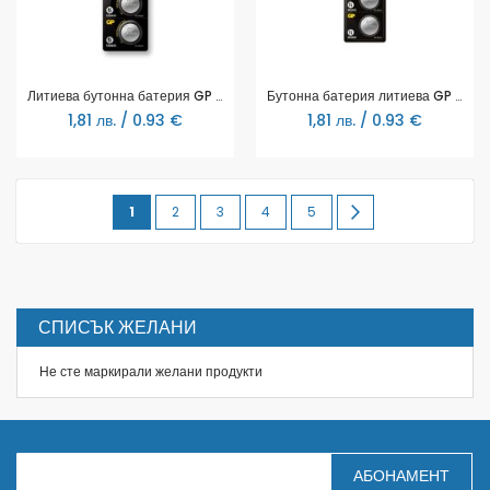
Литиева бутонна батерия GP CR2025 3 V 5бр. в блистер / цена за 1 бр./
Бутонна батерия литиева GP CR2032 3V 5бр. в блистер / цена за 1 бр./ GP
1,81 лв. / 0.93 €
1,81 лв. / 0.93 €
Page
You're
Page
Page
Page
Page
Page
Продължи
1
2
3
4
5
currently
reading
page
СПИСЪК ЖЕЛАНИ
Не сте маркирали желани продукти
З
АБОНАМЕНТ
а