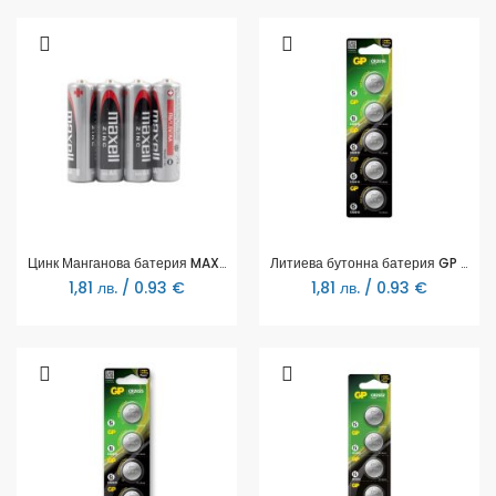
Цинк Манганова батерия MAXELL R6 4 бр. shrink 1.5 V
Литиева бутонна батерия GP CR2016 3V 5 бр. в блистер /цена за 1 бр./ GP
1,81 лв. / 0.93 €
1,81 лв. / 0.93 €