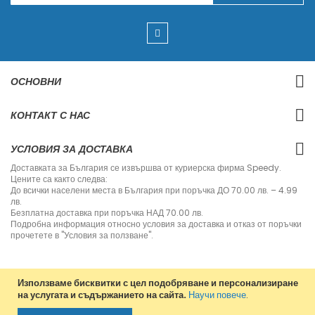
п
и
ш
е
т
е
с
ОСНОВНИ
е
з
а
КОНТАКТ С НАС
н
а
ш
УСЛОВИЯ ЗА ДОСТАВКА
и
я
Доставката за България се извършва от куриерска фирма Speedy.
б
Цените са както следва:
ю
До всички населени места в България при поръчка ДО 70.00 лв. – 4.99
л
лв.
е
Безплатна доставка при поръчка НАД 70.00 лв.
т
Подробна информация относно условия за доставка и отказ от поръчки
и
прочетете в "Условия за ползване".
н
:
Използваме бисквитки с цел подобряване и персонализиране
на услугата и съдържанието на сайта.
Научи повече
.
Copyright © 2013-2020 Jvm Bulgaria. All rights reserved.