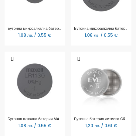
Бутонна микроалкална батерия LR41 /AG3/ 10 бр./pack цена за 1 бр. MAXELL
Бутонна микроалкална батерия MAXELL LR-44 /AG13/ 1,55V 10 бр./pack цена за 1 бр.
1,08 лв. / 0.55 €
1,08 лв. / 0.55 €
Бутонна алкална батерия MAXELL LR-1130 AG10 1.55V 10 бр./pack цена за 1 бр.
Бутонна батерия литиева CR 2032 1pc bulk 3V EVE BATTERY
1,08 лв. / 0.55 €
1,20 лв. / 0.61 €