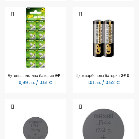
Бутонна алкална батерия GP BATTERIES GP192, LR-41, 1.55V, AG3
Цинк карбонова батерия GP SUPERCELL, 15PL-S2, R6, 2 бр. в опаковка / shrink, 1.5V
0,99 лв. / 0.51 €
1,01 лв. / 0.52 €