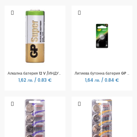
Алкална батерия 12 V /ИНДУСТРИАЛНИ 1 бр. BULK/ А23 GP
Литиева бутонна батерия GP CR2016 3V 1бр. /1pk/ GP
1,62 лв. / 0.83 €
1,64 лв. / 0.84 €