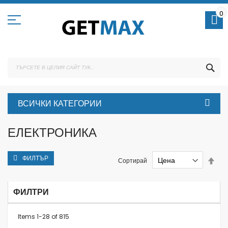
Skip
to
0
Content
ТЪ
ВСИЧКИ КАТЕГОРИИ
ЕЛЕКТРОНИКА
ФИЛТЪР
Set
Сортирай
Des
Dire
ФИЛТРИ
Items
1
-
28
of
815