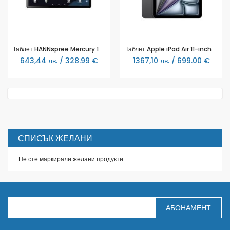
Таблет HANNspree Mercury 14.1", 6GB RAM, 128GB HDD, Android 15
Таблет Apple iPad Air 11-inch (M3) Wi-Fi 128GB - Space Grey
643,44 лв. / 328.99 €
1367,10 лв. / 699.00 €
СПИСЪК ЖЕЛАНИ
Не сте маркирали желани продукти
З
АБОНАМЕНТ
а
п
и