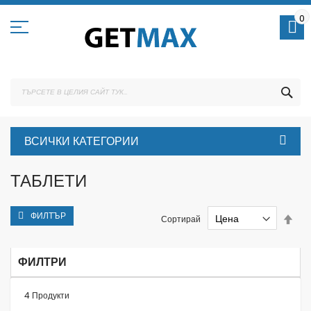
Skip
to
0
Content
ТЪ
ВСИЧКИ КАТЕГОРИИ
ТАБЛЕТИ
ФИЛТЪР
Set
Сортирай
Des
Dire
ФИЛТРИ
4
Продукти