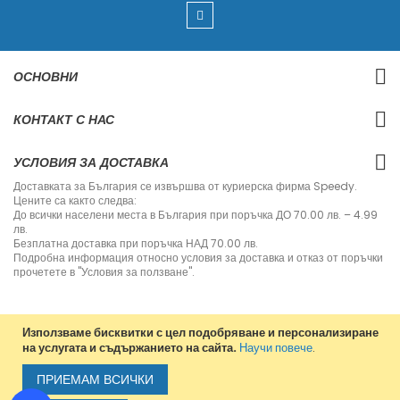
ш
е
т
е
с
ОСНОВНИ
е
з
а
КОНТАКТ С НАС
н
а
ш
УСЛОВИЯ ЗА ДОСТАВКА
и
я
Доставката за България се извършва от куриерска фирма Speedy.
б
Цените са както следва:
ю
До всички населени места в България при поръчка ДО 70.00 лв. – 4.99
л
лв.
е
Безплатна доставка при поръчка НАД 70.00 лв.
т
Подробна информация относно условия за доставка и отказ от поръчки
и
прочетете в "Условия за ползване".
н
:
Използваме бисквитки с цел подобряване и персонализиране
на услугата и съдържанието на сайта.
Научи повече
.
Copyright © 2013-2020 Jvm Bulgaria. All rights reserved.
ПРИЕМАМ ВСИЧКИ