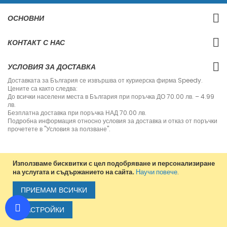
е
с
ОСНОВНИ
е
з
а
КОНТАКТ С НАС
н
а
ш
УСЛОВИЯ ЗА ДОСТАВКА
и
я
Доставката за България се извършва от куриерска фирма Speedy.
б
Цените са както следва:
ю
До всички населени места в България при поръчка ДО 70.00 лв. – 4.99
л
лв.
е
Безплатна доставка при поръчка НАД 70.00 лв.
т
Подробна информация относно условия за доставка и отказ от поръчки
и
прочетете в "Условия за ползване".
н
:
Използваме бисквитки с цел подобряване и персонализиране
на услугата и съдържанието на сайта.
Научи повече
.
Copyright © 2013-2020 Jvm Bulgaria. All rights reserved.
ПРИЕМАМ ВСИЧКИ
НАСТРОЙКИ