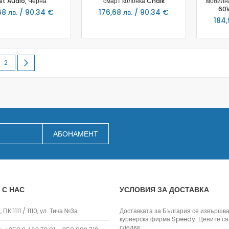
st Audio, Черна
Пречистватели на въздух
смарт колонка Chalk
мобилна
60W
68 лв. / 90.34 €
176,68 лв. / 90.34 €
Везни
184,
Ново
Промоции
re currently reading page
Page
Page
Продължи
2
АБОНАМЕНТ
 С НАС
УСЛОВИЯ ЗА ДОСТАВКА
 ПК 1111 / 1110, ул. Тича №3а
Доставката за България се извършва
куриерска фирма Speedy. Цените са
следва: