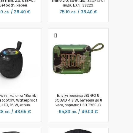
SE mini, 2.0, USB-C,
Shine 2.0, 30W, LED, Защита от
uetooth, Черен
вода, Бял, 188229
10 лв. / 38.40 €
75,10 лв. / 38.40 €
лутут колонка "Bomb
Блутут колонка JBL GO 5
uetooth®, Waterproof
SQUAD 4.8 W, батерия до 8
, LED, 16 W, черна
часа, зарядно USB TYPE-C
38 лв. / 43.65 €
95,83 лв. / 49.00 €