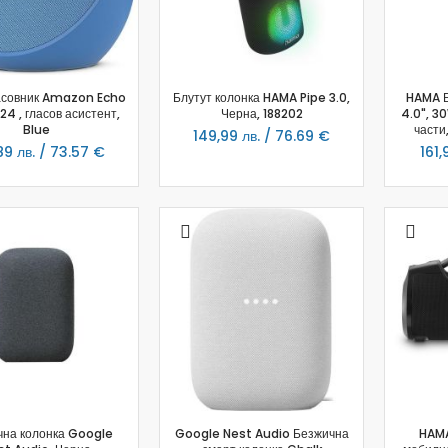
Консумативи за фотоепилатори
Епилатори
Тримери
асовник Amazon Echo
Блутут колонка HAMA Pipe 3.0,
HAMA Б
Преси и маши за коса
24 , гласов асистент,
Черна, 188202
4.0", 3
Машинки за подстригване
Blue
части
149,99 лв. / 76.69 €
Сешоари
89 лв. / 73.57 €
161,
Лампи за Маникюр
Други
Електрически самобръсначки
Масажори
Електрически четки за коса
Маникюр
Уреди за маникюр
Здраве
Инфрачервени лампи
Термоподложки
Фитнес гривни
чна колонка Google
Google Nest Audio Безжична
HAMA