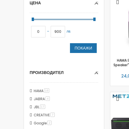
ЦЕНА
–
лв.
ПОКАЖИ
HAMA Б
Speaker"
ПРОИЗВОДИТЕЛ
24,0
HAMA
item
16
JABRA
item
4
JBL
item
17
CREATIVE
item
7
Google
item
2