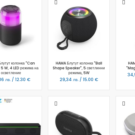
Аудио слушалки
eBook четци
eBook аксесоари
Компютри и Компоненти
Преносоми Компютри
Аксесоари за лаптопи
Настолни Компютри
Работни станции
лутут колонка "Can
HAMA Блутут колонка "Ball
HAM
Мишки
 5 W, 4 LED режима на
Shape Speaker", 5 светлинни
"Mag
осветление
Клавиатури
режима, 5W
34,
6 лв. / 12.30 €
29,34 лв. / 15.00 €
Вътрешни дискове
Външни дискове
SSD
Памет
Памет SODIMM
USB памет
Чанти и Раници
Охлаждащи поставки за лаптопи