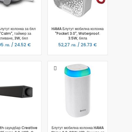
лутут колонка за бял
HAMA Блутут мобилна колонка
"Calm", таймер за
"Pocket 3.0", Waterproof.
спиване, 3W, бял
3.5W, бяла
5 лв. / 24.52 €
52,27 лв. / 26.73 €
th саундбар Creative
Блутут мобилна колонка HAMA