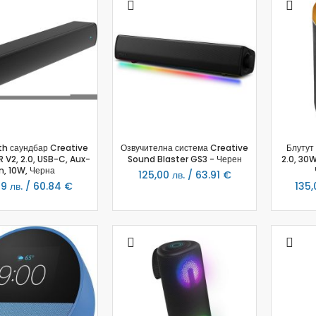
Батерии
Зареждащи батерии и зарядни
Фенери
Разклонители
Таймери
Smart контакти
Крушки
Въздухопречистватели
th саундбар Creative
Озвучителна система Creative
Блутут
Здраве и Красота
 V2, 2.0, USB-C, Aux-
Sound Blaster GS3 - Черен
2.0, 30W
in, 10W, Черна
125,00 лв. / 63.91 €
За Лице
99 лв. / 60.84 €
135,
Подмладяване
Почистване на лице
Устна хигиена
Почистване на грим
Електрически самобръсначки
Козметични огледала
За Тяло
Фотоепилатори