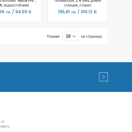
 колонка "Mate Pro",
телевизори, 2.4 GHz докинг
, водоустойчива
станция, ​​стерео
99 лв. / 94.59 €
195,81 лв. / 100.12 €
Покажи
на страница
 от
 както