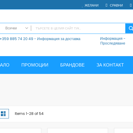
ЖЕЛАНИ
СРАВНИ
Всички
Информация
-
+359 885 74 20 49 - Информация за доставка
ВСИЧКИ
Проследяване
Електроника
Мобилни Телефони
Таблети
ЧАЛО
ПРОМОЦИИ
БРАНДОВЕ
ЗА КОНТАКТ
Смарт часовници и гривни
Външни батерии
Аксесоари
Зарядни за телефони
Калъфи
SD карти
iew
блица
Списък
Items
1
-
28
of
54
s
Смарт устройства
Хендсфри системи
Преносими тонколони