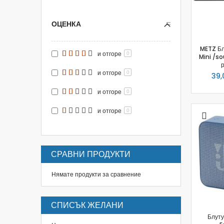
ОЦЕНКА
METZ Бл
и отгоре
0
Mini /so
р
и отгоре
0
39,
и отгоре
0
и отгоре
0
СРАВНИ ПРОДУКТИ
Нямате продукти за сравнение
СПИСЪК ЖЕЛАНИ
Блуту