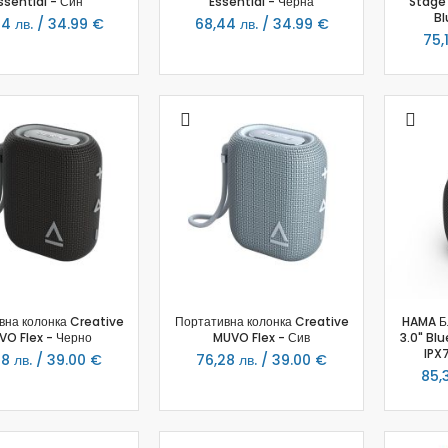
ssential - Син
Essential - Черна
Stage 
Bl
Мултифункционални уреди
4 лв. / 34.99 €
68,44 лв. / 34.99 €
75,
Грилове
Хлебопекарни
Уреди за готвене на пара
Аксесоари
Месомелачки
Прахосмукачки
Прахосмукачки с торбичка
Прахосмукачки без торбичка
Ръчни и вертикални
Прахосмукачки роботи
Аксесоари за прахосмукачки
За гладене
вна колонка Creative
Портативна колонка Creative
HAMA Б
VO Flex - Черно
MUVO Flex - Сив
3.0" Bl
Ютии
IPX7
8 лв. / 39.00 €
76,28 лв. / 39.00 €
Парогенератори
85,
Уреди за гладене с пара
Дъски за гладене
Аксесоари за гладене