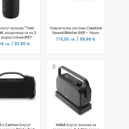
лутут колонка "Twin
Озвучителна система Creative
0W, разделяща се на 2
Sound Blaster GS5 - Черен
, водоустойчив IP67
174,05 лв. / 88.99 €
94 лв. / 82.80 €
 x Canton Блутут
HAMA Блутут колонка за