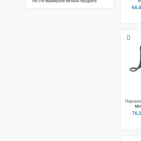
E
Не сте маркирали желани продукти
68,4
Портати
MU
76,2