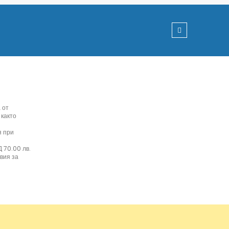
 от
 както
я при
 70.00 лв.
вия за