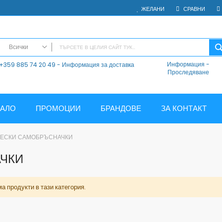
ЖЕЛАНИ
СРАВНИ
Всички
Информация
-
+359 885 74 20 49 - Информация за доставка
ВСИЧКИ
Проследяване
Електроника
Мобилни Телефони
Таблети
ЧАЛО
ПРОМОЦИИ
БРАНДОВЕ
ЗА КОНТАКТ
Смарт часовници и гривни
Външни батерии
ЧЕСКИ САМОБРЪСНАЧКИ
Аксесоари
ЧКИ
Зарядни за телефони
Калъфи
SD карти
а продукти в тази категория.
Смарт устройства
Хендсфри системи
Преносими тонколони