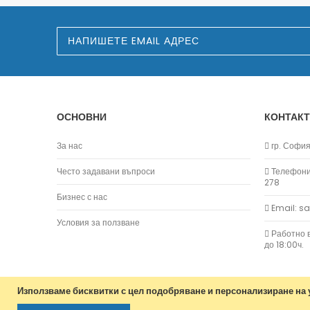
З
а
п
и
ш
е
т
е
ОСНОВНИ
КОНТАКТ
с
е
з
За нас
гр. София,
а
н
Често задавани въпроси
Телефони:
а
278
ш
Бизнес с нас
и
Email: s
я
б
Условия за ползване
ю
Работно в
л
до 18:00ч.
е
т
и
н
Използваме бисквитки с цел подобряване и персонализиране на у
: