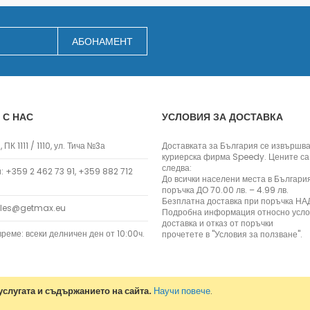
Заключване на лаптопи
Мултимедия
АБОНАМЕНТ
Плейъри
Слушалки
Микрофони
Уеб камери
 С НАС
УСЛОВИЯ ЗА ДОСТАВКА
Звукови системи и тонколони
За дома
 ПК 1111 / 1110, ул. Тича №3а
Доставката за България се извършва
За кухнята
куриерска фирма Speedy. Цените са
следва:
Блендери
 +359 2 462 73 91, +359 882 712
До всички населени места в Българи
Сокоизстисквачки и преси
поръчка ДО 70.00 лв. – 4.99 лв.
Безплатна доставка при поръчка НАД
Пасатори
ales@getmax.eu
Подробна информация относно усло
Кухненски роботи
доставка и отказ от поръчки
реме: всеки делничен ден от 10:00ч.
прочетете в "Условия за ползване".
Миксери
Кафемашини
Тостери
Керамични ножове
слугата и съдържанието на сайта.
Научи повече
.
Електрически кани