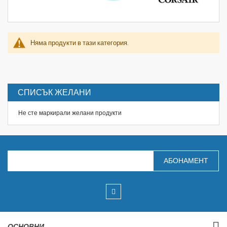
Няма продукти в тази категория.
СПИСЪК ЖЕЛАНИ
Не сте маркирали желани продукти
З
АБОНАМЕНТ
а
п
и
ш
е
т
е
с
ОСНОВНИ
е