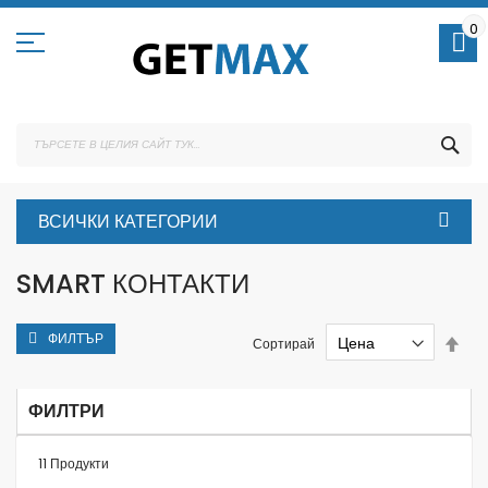
Skip
to
0
Content
ТЪ
ВСИЧКИ КАТЕГОРИИ
SMART КОНТАКТИ
ФИЛТЪР
Set
Сортирай
Des
Dire
ФИЛТРИ
11
Продукти