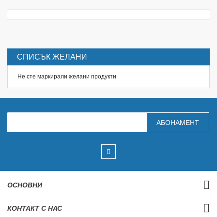
СПИСЪК ЖЕЛАНИ
Не сте маркирали желани продукти
З
АБОНАМЕНТ
а
п
и
ш
е
т
е
с
ОСНОВНИ
е
з
а
КОНТАКТ С НАС
н
а