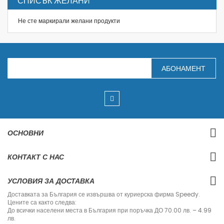
СПИСЪК ЖЕЛАНИ
Не сте маркирали желани продукти
З
АБОНАМЕНТ
а
п
и
ш
е
т
е
с
ОСНОВНИ
е
з
а
КОНТАКТ С НАС
н
а
ш
УСЛОВИЯ ЗА ДОСТАВКА
и
я
Доставката за България се извършва от куриерска фирма Speedy.
б
Цените са както следва:
ю
До всички населени места в България при поръчка ДО 70.00 лв. – 4.99
л
лв.
е