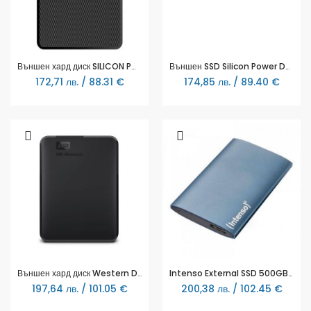
Външен хард диск SILICON POWER Diamond D30 Black 1TB 2.5"
Външен SSD Silicon Power DS72 Black, 250GB
172,71 лв. / 88.31 €
174,85 лв. / 89.40 €
Външен хард диск Western Digital Elements Portable, 1TB, 2.5"
Intenso External SSD 500GB Premium blue
197,64 лв. / 101.05 €
200,38 лв. / 102.45 €