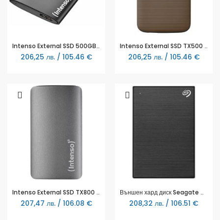
Intenso External SSD 500GB Premium black
Intenso External SSD TX500 500GB
206,25 лв. / 105.46 €
206,25 лв. / 105.46 €
Intenso External SSD TX800 500GB
Външен хард диск Seagate One Touch with Password 2.5", 1TB
207,47 лв. / 106.08 €
208,32 лв. / 106.51 €