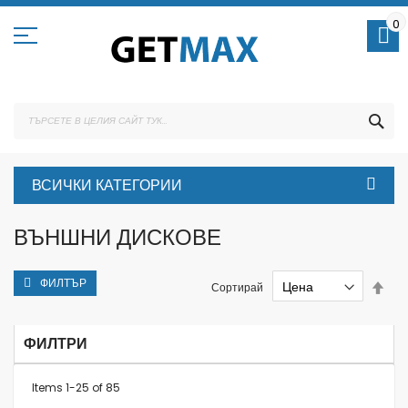
Skip
to
0
Content
ТЪ
ВСИЧКИ КАТЕГОРИИ
ВЪНШНИ ДИСКОВЕ
ФИЛТЪР
Set
Сортирай
Des
Dire
ФИЛТРИ
Items
1
-
25
of
85