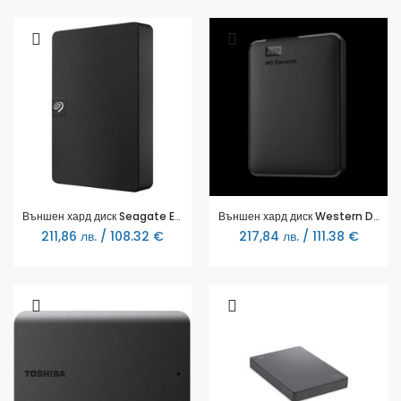
Външен хард диск Seagate Expansion Portable, 2.5", 1TB
Външен хард диск Western Digital Elements Portable, 1.5TB, 2.5"
211,86 лв. / 108.32 €
217,84 лв. / 111.38 €