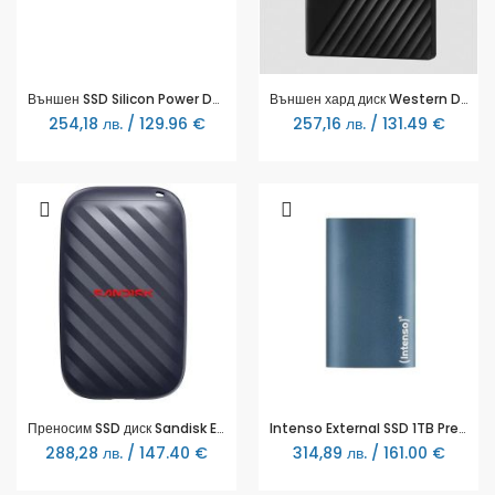
Външен SSD Silicon Power DS72 Gold - 500GB
Външен хард диск Western Digital My Passport, 2TB, 2.5"
254,18 лв. / 129.96 €
257,16 лв. / 131.49 €
Преносим SSD диск Sandisk E10 1TB - Черен
Intenso External SSD 1TB Premium blue
288,28 лв. / 147.40 €
314,89 лв. / 161.00 €