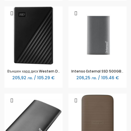
Външен хард диск Western Digital My Passport, 1TB, 2.5"
Intenso External SSD 500GB Premium anthracite
205,92 лв. / 105.29 €
206,25 лв. / 105.46 €