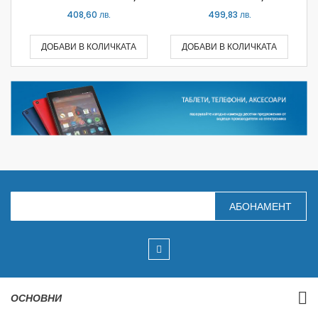
408,60 лв.
499,83 лв.
ДОБАВИ В КОЛИЧКАТА
ДОБАВИ В КОЛИЧКАТА
З
АБОНАМЕНТ
а
п
и
ш
е
т
е
с
ОСНОВНИ
е
з