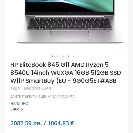
Skip
HP EliteBook 845 G11 AMD Ryzen 5
to
8540U 14inch WUXGA 16GB 512GB SSD
the
beginning
W11P SmartBuy (EU - 9G0G5ET#ABB
of
the
SKU
9G0G5ET#ABB
images
gallery
ДАЙТЕ ПЪРВАТА ОЦЕНКА ЗА ПРОДУКТА
НАЛИЧНО
Само
5
2082,59 лв. / 1064.83 €