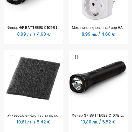
Фенер GP BATTERIES C105B LED 50 лумена 1*AA батерия
Механичен дневен таймер HAMA Mini, Бял
8,99 лв. / 4.60 €
8,99 лв. / 4.60 €
Универсален филтър за прахосмукачка Xavax, Активен филтър, 3 бр.
Фенер GP BATTERIES C107B LED 70 лумена 2*AA батерия
10,61 лв. / 5.42 €
10,80 лв. / 5.52 €