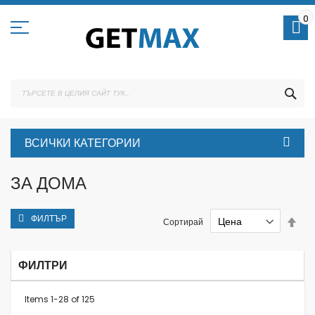
Skip
to
0
Content
ТЪ
ВСИЧКИ КАТЕГОРИИ
ЗА ДОМА
ФИЛТЪР
Set
Сортирай
Des
Dire
ФИЛТРИ
Items
1
-
28
of
125