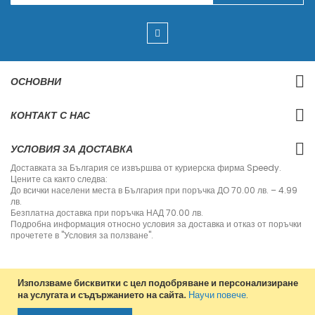
п
и
ш
е
т
е
с
ОСНОВНИ
е
з
а
КОНТАКТ С НАС
н
а
ш
УСЛОВИЯ ЗА ДОСТАВКА
и
я
Доставката за България се извършва от куриерска фирма Speedy.
б
Цените са както следва:
ю
До всички населени места в България при поръчка ДО 70.00 лв. – 4.99
л
лв.
е
Безплатна доставка при поръчка НАД 70.00 лв.
т
Подробна информация относно условия за доставка и отказ от поръчки
и
прочетете в "Условия за ползване".
н
:
Използваме бисквитки с цел подобряване и персонализиране
на услугата и съдържанието на сайта.
Научи повече
.
Copyright © 2013-2020 Jvm Bulgaria. All rights reserved.