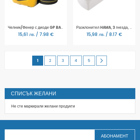
Челник/Фенер с диоди GP BATTERIES CH42 Entry level, 3x ААА, 110 lm
Разклонител HAMA, 3 гнезда, 30569
15,61 лв. / 7.98 €
15,98 лв. / 8.17 €
Page
You're
Page
Page
Page
Page
Page
Продължи
1
2
3
4
5
currently
reading
page
СПИСЪК ЖЕЛАНИ
Не сте маркирали желани продукти
З
АБОНАМЕНТ
а