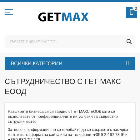
Skip
to
0
Content
ТЪ
ВСИЧКИ КАТЕГОРИИ
СЪТРУДНИЧЕСТВО С ГЕТ МАКС
ЕООД
Разширете бизнеса си си заедно с ГЕТ МАКС ЕООД като се
възползвате от преференциалните ни условия за съвместно
сътрудничество.
За повече информация не се колебайте да се свържете с нас чрез
контактната форма
на сайта или на телефони: +359 2 462 73 91 и
+359 882 712 278