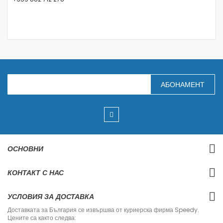
З
АБОНАМЕНТ
а
п
и
ш
е
т
е
с
ОСНОВНИ
е
з
а
КОНТАКТ С НАС
н
а
ш
УСЛОВИЯ ЗА ДОСТАВКА
и
я
Доставката за България се извършва от куриерска фирма Speedy.
б
Цените са както следва:
ю