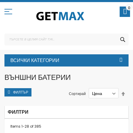
Skip
to
0
Content
ТЪ
ВСИЧКИ КАТЕГОРИИ
ВЪНШНИ БАТЕРИИ
ФИЛТЪР
Set
Сортирай
Des
Dire
ФИЛТРИ
Items
1
-
28
of
385