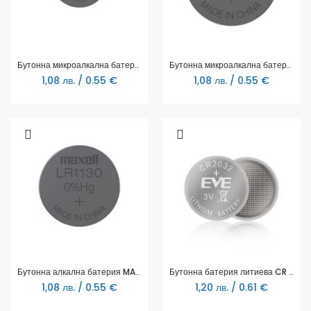
Бутонна микроалкална батерия LR41 /AG3/ 10 бр./pack цена за 1 бр. MAXELL
Бутонна микроалкална батерия MAXELL LR-44 /AG13/ 1,55V 10 бр./pack цена за 1 бр.
1,08 лв. / 0.55 €
1,08 лв. / 0.55 €
Бутонна алкална батерия MAXELL LR-1130 AG10 1.55V 10 бр./pack цена за 1 бр.
Бутонна батерия литиева CR 2032 1pc bulk 3V EVE BATTERY
1,08 лв. / 0.55 €
1,20 лв. / 0.61 €