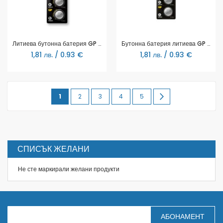
Литиева бутонна батерия GP CR2025 3 V 5бр. в блистер / цена за 1 бр./
Бутонна батерия литиева GP CR2032 3V 5бр. в блистер / цена за 1 бр./ GP
1,81 лв. / 0.93 €
1,81 лв. / 0.93 €
Page
You're
Page
Page
Page
Page
Page
Продължи
1
2
3
4
5
currently
reading
page
СПИСЪК ЖЕЛАНИ
Не сте маркирали желани продукти
З
АБОНАМЕНТ
а