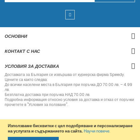
п
и
ш
е
т
е
с
ОСНОВНИ
е
з
а
КОНТАКТ С НАС
н
а
ш
УСЛОВИЯ ЗА ДОСТАВКА
и
я
Доставката за България се извършва от куриерска фирма Speedy.
б
Цените са както следва:
ю
До всички населени места в България при поръчка ДО 70.00 лв. – 4.99
л
лв.
е
Безплатна доставка при поръчка НАД 70.00 лв.
т
Подробна информация относно условия за доставка и отказ от поръчки
и
прочетете в "Условия за ползване".
н
:
Използваме бисквитки с цел подобряване и персонализиране
на услугата и съдържанието на сайта.
Научи повече
.
Copyright © 2013-2020 Jvm Bulgaria. All rights reserved.