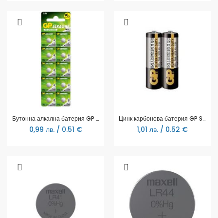
Бутонна алкална батерия GP BATTERIES GP192, LR-41, 1.55V, AG3
Цинк карбонова батерия GP SUPERCELL, 15PL-S2, R6, 2 бр. в опаковка / shrink, 1.5V
0,99 лв. / 0.51 €
1,01 лв. / 0.52 €