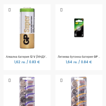
Алкална батерия 12 V /ИНДУСТРИАЛНИ 1 бр. BULK/ А23 GP
Литиева бутонна батерия GP CR2016 3V 1бр. /1pk/ GP
1,62 лв. / 0.83 €
1,64 лв. / 0.84 €