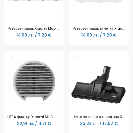
Резервен капак Xiaomi Mop Brush Cover, за Mi Robot Vacuum-Mop, SKV4130TY
Резервен капак за четка Xiaomi Brush Cover, за Mi Robot Vacuum-Mop Pro, SKV4122TY
14,08 лв. / 7.20 €
14,08 лв. / 7.20 €
HEPA филтър Xiaomi Mi, За ръчна прахосмукачка Mi Vacuum Cleaner Light, 2 бр.
Четка за килим и твърд под Xavax Comfort, 110287
22,91 лв. / 11.71 €
33,28 лв. / 17.02 €