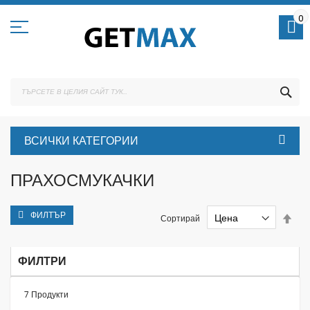
Skip
to
0
Content
ТЪ
ВСИЧКИ КАТЕГОРИИ
ПРАХОСМУКАЧКИ
ФИЛТЪР
Set
Сортирай
Des
Dire
ФИЛТРИ
7
Продукти