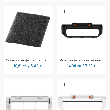
Универсален филтър за прахосмукачка Xavax, Активен филтър, 3 бр.
Резервен капак за четка Xiaomi Brush Cover, за Mi Robot Vacuum-Mop P, Черен
10,61 лв. / 5.42 €
14,08 лв. / 7.20 €