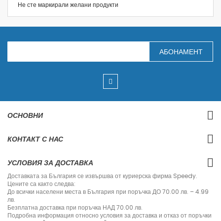
Не сте маркирали желани продукти
З
АБОНАМЕНТ
а
п
и
ш
е
т
е
с
ОСНОВНИ
е
з
а
КОНТАКТ С НАС
н
а
ш
УСЛОВИЯ ЗА ДОСТАВКА
и
я
Доставката за България се извършва от куриерска фирма Speedy.
б
Цените са както следва:
ю
До всички населени места в България при поръчка ДО 70.00 лв. – 4.99
л
лв.
е
Безплатна доставка при поръчка НАД 70.00 лв.
т
Подробна информация относно условия за доставка и отказ от поръчки
и