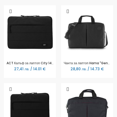
ACT Калъф за лаптоп City 14.1"
Чанта за лаптоп Hama "Genua", до 40 см (15.6"), черна
27,41 лв. / 14.01 €
28,80 лв. / 14.73 €