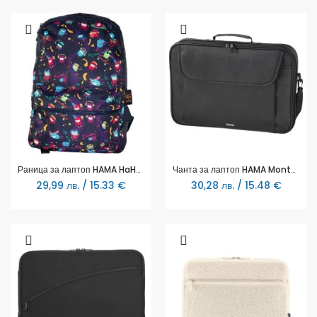
Раница за лаптоп HAMA HaHaHa Live, До 15.6", Виолетова, 185671
Чанта за лаптоп HAMA Montego, 15.6"(40 cm), Черна, 216440
29,99 лв. / 15.33 €
30,28 лв. / 15.48 €