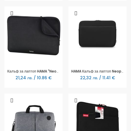
Калъф за лаптоп HAMA "Neoprene", До 11.6", Черен, 216502
HAMA Калъф за лаптоп Neoprene, До 36 cm - 40 cm (14.1" - 15.6")
21,24 лв. / 10.86 €
22,32 лв. / 11.41 €