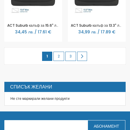
ACT Suburb калъф за 15.6" лаптоп от рециклирани пластмасови бутилки
ACT Suburb калъф за 13.3" лаптоп от рециклирани пластмасови бутилки
34,45 лв. / 17.61 €
34,99 лв. / 17.89 €
Page
You're
Page
Page
Page
Продължи
1
2
3
currently
reading
page
СПИСЪК ЖЕЛАНИ
Не сте маркирали желани продукти
З
АБОНАМЕНТ
а