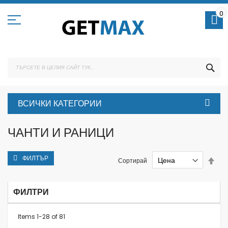
Skip
to
0
Content
ТЪ
ВСИЧКИ КАТЕГОРИИ
ЧАНТИ И РАНИЦИ
ФИЛТЪР
Set
Сортирай
Des
Dire
ФИЛТРИ
Items
1
-
28
of
81