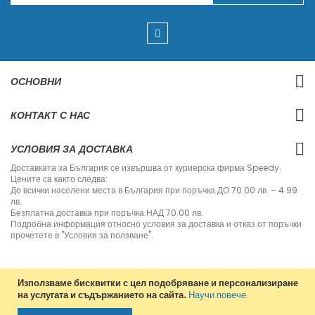
п
и
ш
е
т
е
с
ОСНОВНИ
е
з
а
КОНТАКТ С НАС
н
а
ш
УСЛОВИЯ ЗА ДОСТАВКА
и
я
Доставката за България се извършва от куриерска фирма Speedy.
б
Цените са както следва:
ю
До всички населени места в България при поръчка ДО 70.00 лв. – 4.99
л
лв.
е
Безплатна доставка при поръчка НАД 70.00 лв.
т
Подробна информация относно условия за доставка и отказ от поръчки
и
прочетете в "Условия за ползване".
н
:
Използваме бисквитки с цел подобряване и персонализиране
на услугата и съдържанието на сайта.
Научи повече
.
Copyright © 2013-2020 Jvm Bulgaria. All rights reserved.