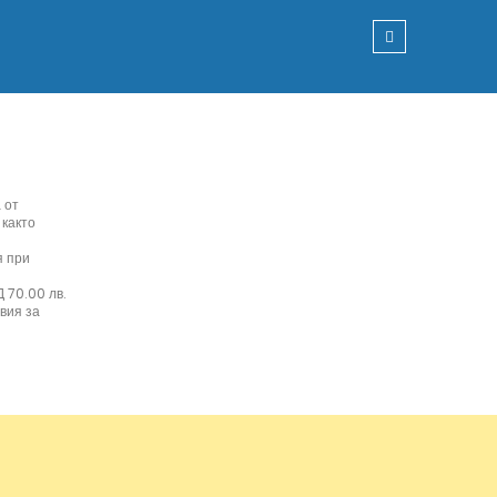
 от
 както
я при
 70.00 лв.
вия за