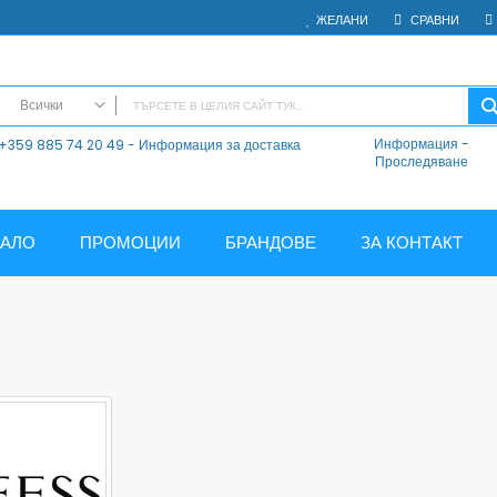
ЖЕЛАНИ
СРАВНИ
Всички
Информация
-
+359 885 74 20 49 - Информация за доставка
ВСИЧКИ
Проследяване
Електроника
Мобилни Телефони
Таблети
ЧАЛО
ПРОМОЦИИ
БРАНДОВЕ
ЗА КОНТАКТ
Смарт часовници и гривни
Външни батерии
Аксесоари
Зарядни за телефони
Калъфи
SD карти
Смарт устройства
Хендсфри системи
Преносими тонколони