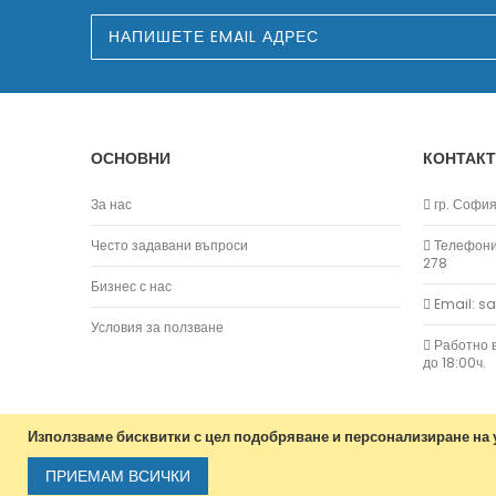
З
а
п
и
ш
е
т
е
ОСНОВНИ
КОНТАКТ
с
е
з
За нас
гр. София,
а
н
Често задавани въпроси
Телефони:
а
278
ш
Бизнес с нас
и
Email: s
я
б
Условия за ползване
ю
Работно в
л
до 18:00ч.
е
т
и
н
Използваме бисквитки с цел подобряване и персонализиране на у
:
ПРИЕМАМ ВСИЧКИ
Copyright © 2013-2020 Jvm Bulgaria. All rights reserv