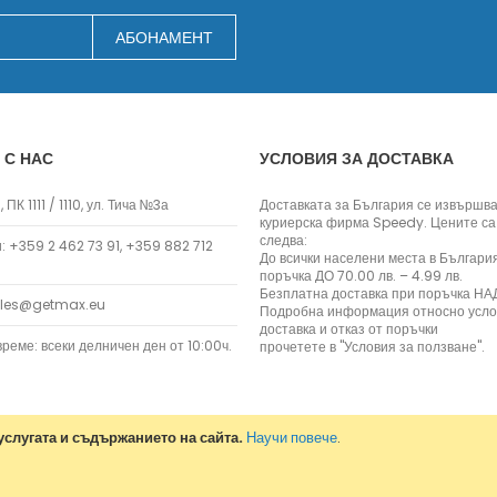
Мултифункционални уреди
АБОНАМЕНТ
Грилове
Хлебопекарни
Уреди за готвене на пара
Аксесоари
 С НАС
УСЛОВИЯ ЗА ДОСТАВКА
Месомелачки
Прахосмукачки
 ПК 1111 / 1110, ул. Тича №3а
Доставката за България се извършва
Прахосмукачки с торбичка
куриерска фирма Speedy. Цените са
следва:
Прахосмукачки без торбичка
 +359 2 462 73 91, +359 882 712
До всички населени места в Българи
Ръчни и вертикални
поръчка ДО 70.00 лв. – 4.99 лв.
Безплатна доставка при поръчка НАД
Прахосмукачки роботи
ales@getmax.eu
Подробна информация относно усло
Аксесоари за прахосмукачки
доставка и отказ от поръчки
реме: всеки делничен ден от 10:00ч.
прочетете в "Условия за ползване".
За гладене
Ютии
Парогенератори
слугата и съдържанието на сайта.
Научи повече
.
Уреди за гладене с пара
Дъски за гладене
ed.
Аксесоари за гладене