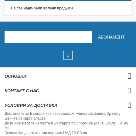
Не сте маркирали желани продукти
З
АБОНАМЕНТ
а
п
и
ш
е
т
е
с
ОСНОВНИ
е
з
а
КОНТАКТ С НАС
н
а
ш
УСЛОВИЯ ЗА ДОСТАВКА
и
я
Доставката за България се извършва от куриерска фирма Speedy.
б
Цените са както следва:
ю
До всички населени места в България при поръчка ДО 70.00 лв. – 4.99
л
лв.
е
Безплатна доставка при поръчка НАД 70.00 лв.
т