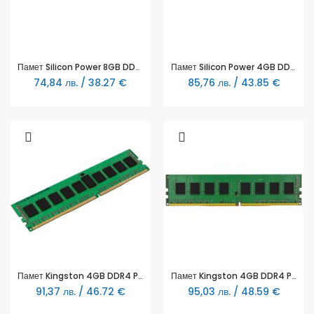
Памет Silicon Power 8GB DDR3L PC3-12800 1600MHz SP008GLLTU160N02
Памет Silicon Power 4GB DDR4 2666MHz SP004GBLFU266X02
74,84 лв. / 38.27 €
85,76 лв. / 43.85 €
Памет Kingston 4GB DDR4 PC4-21300 2666MHz CL19 KVR26N19S6/4
Памет Kingston 4GB DDR4 PC4-25600 3200MHz CL22 KVR32N22S6/4
91,37 лв. / 46.72 €
95,03 лв. / 48.59 €