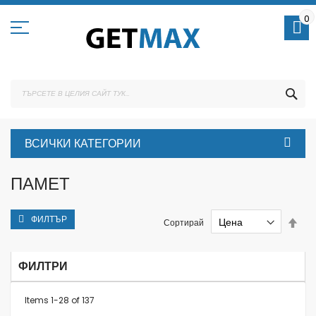
Skip
to
0
Content
ТЪ
ВСИЧКИ КАТЕГОРИИ
ПАМЕТ
ФИЛТЪР
Set
Сортирай
Des
Dire
ФИЛТРИ
Items
1
-
28
of
137