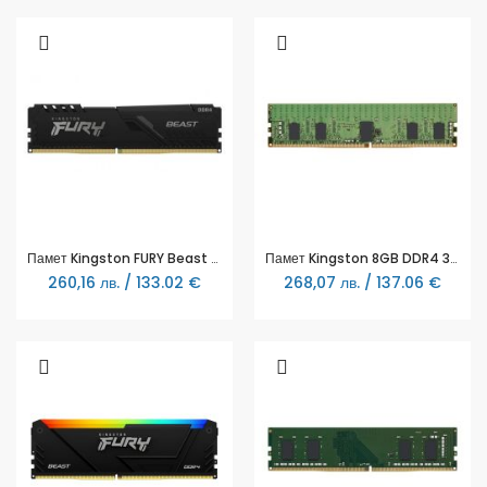
Памет Kingston FURY Beast Black 8GB DDR4 PC4-28800 3600MHz CL17 KF436C17BB/8
Памет Kingston 8GB DDR4 3200MHz CL22 1Rx8 288-pin 8Gbit - KSM32RS8/8MR
260,16 лв. / 133.02 €
268,07 лв. / 137.06 €