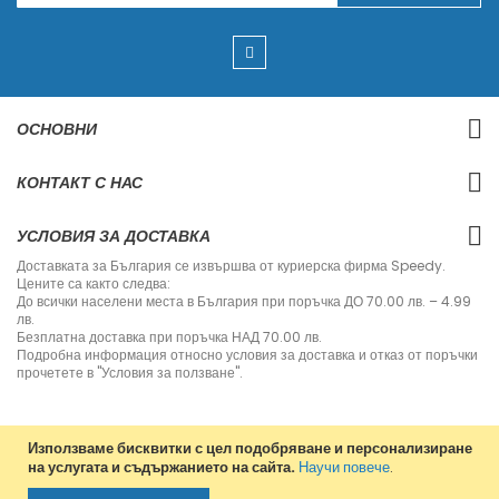
п
и
ш
е
т
е
с
ОСНОВНИ
е
з
а
КОНТАКТ С НАС
н
а
ш
УСЛОВИЯ ЗА ДОСТАВКА
и
я
Доставката за България се извършва от куриерска фирма Speedy.
б
Цените са както следва:
ю
До всички населени места в България при поръчка ДО 70.00 лв. – 4.99
л
лв.
е
Безплатна доставка при поръчка НАД 70.00 лв.
т
Подробна информация относно условия за доставка и отказ от поръчки
и
прочетете в "Условия за ползване".
н
:
Използваме бисквитки с цел подобряване и персонализиране
на услугата и съдържанието на сайта.
Научи повече
.
Copyright © 2013-2020 Jvm Bulgaria. All rights reserved.