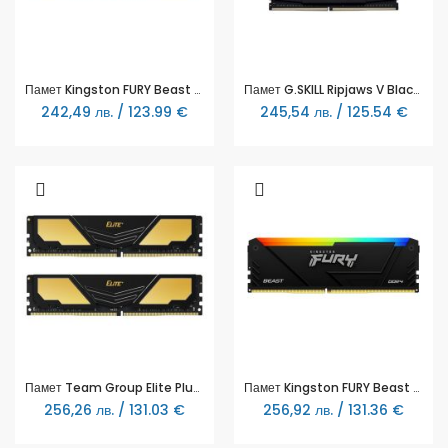
Памет Kingston FURY Beast Black 8GB DDR4 3200MHz KF432C16BB/8
Памет G.SKILL Ripjaws V Black 16GB(2x8GB) DDR4 3200MHz F4-3200C16D-16GVKB
242,49 лв. / 123.99 €
245,54 лв. / 125.54 €
Памет Team Group Elite Plus DDR4 - 16GB (2x8GB) 3200MHz CL22
Памет Kingston FURY Beast Black RGB 8GB DDR4 3200MHz CL16
256,26 лв. / 131.03 €
256,92 лв. / 131.36 €