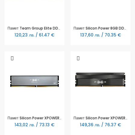
Памет Team Group Elite DDR4 8GB 2666MHz, CL19-19-19-43 1.2V
Памет Silicon Power 8GB DDR4 2666MHz SP008GBLFU266X02
120,23 лв. / 61.47 €
137,60 лв. / 70.35 €
Памет Silicon Power XPOWER Pulse 8GB DDR4 3200MHz CL16 - SP008GXLZU320BSI
Памет Silicon Power XPOWER Zenith 8GB DDR4 UDIMM 3200MHz SP008GXLZU320BSC
143,02 лв. / 73.13 €
149,36 лв. / 76.37 €