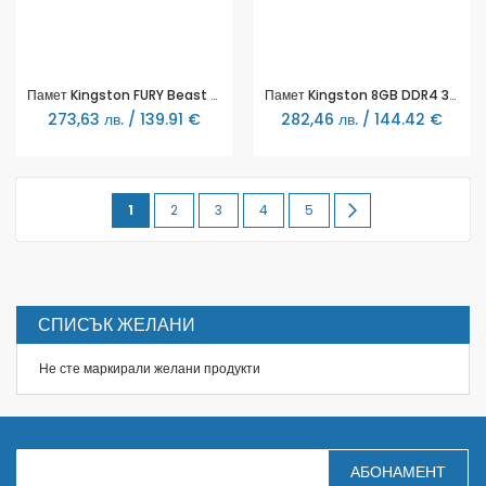
Памет Kingston FURY Beast Black RGB 8GB DDR4 3600MHz CL17
Памет Kingston 8GB DDR4 3200MHz CL22 1Rx16 288-pin 16Gbit - KCP432NS6/8
273,63 лв. / 139.91 €
282,46 лв. / 144.42 €
Page
You're
Page
Page
Page
Page
Page
Продължи
1
2
3
4
5
currently
reading
page
СПИСЪК ЖЕЛАНИ
Не сте маркирали желани продукти
З
АБОНАМЕНТ
а