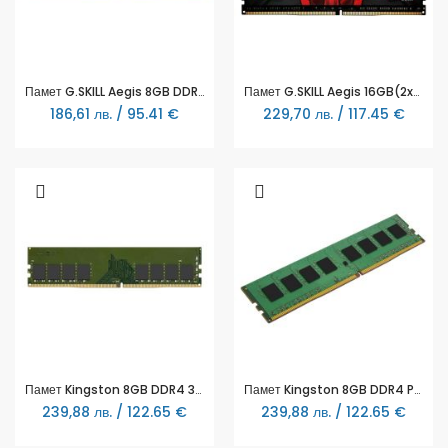
Памет G.SKILL Aegis 8GB DDR4 PC4-24000 3000MHz CL16 F4-3000C16S-8GISB
Памет G.SKILL Aegis 16GB(2x8GB) DDR4 2666MHz F4-2666C19D-16GIS
186,61 лв. / 95.41 €
229,70 лв. / 117.45 €
Памет Kingston 8GB DDR4 3200MHz CL22 1Rx8 288-pin 8Gbit - KCP432NS8/8
Памет Kingston 8GB DDR4 PC4-25600 3200MHz CL22 KVR32N22S8/8
239,88 лв. / 122.65 €
239,88 лв. / 122.65 €