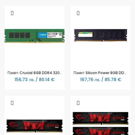
Памет Crucial 8GB DDR4 3200MHz CL22 UDIMM CT8G4DFRA32A
Памет Silicon Power 8GB DDR4 PC4-19200 2400MHz SP008GBLFU240X02
156,73 лв. / 80.14 €
167,76 лв. / 85.78 €