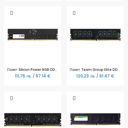
Памет Silicon Power 8GB DDR4 UDIMM 3200MHz CL22 Bulk - SP008GBLFU320B02UU
Памет Team Group Elite DDR4 8GB 3200MHz CL22 TED48G3200C2201
111,76 лв. / 57.14 €
120,23 лв. / 61.47 €