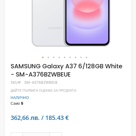
Skip
SAMSUNG Galaxy A37 6/128GB White
to
- SM-A376BZWBEUE
the
beginning
SKU
SM-A376BZWBEUE
of
the
ДАЙТЕ ПЪРВАТА ОЦЕНКА ЗА ПРОДУКТА
images
НАЛИЧНО
gallery
Само
5
362,66 лв. / 185.43 €