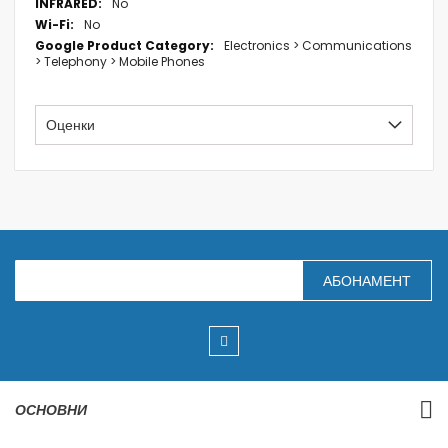
No
No
Electronics > Communications
> Telephony > Mobile Phones
Оценки
З
АБОНАМЕНТ
а
п
и
ш
е
т
е
с
ОСНОВНИ
е
з
а