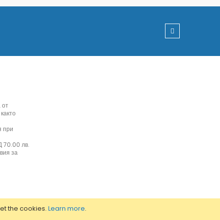
 от
 както
я при
 70.00 лв.
вия за
set the cookies.
Learn more
.