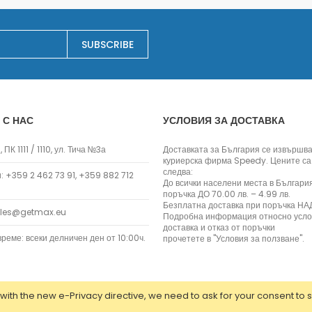
Заключване на лаптопи
Мултимедия
SUBSCRIBE
Плейъри
Слушалки
Микрофони
Уеб камери
Звукови системи и тонколони
 С НАС
УСЛОВИЯ ЗА ДОСТАВКА
Home and Garden
 ПК 1111 / 1110, ул. Тича №3а
Доставката за България се извършва
Kitchen Appliances
куриерска фирма Speedy. Цените са
Сокоизстисквачки и преси
следва:
 +359 2 462 73 91, +359 882 712
До всички населени места в Българи
Тостери
поръчка ДО 70.00 лв. – 4.99 лв.
Ceramic Knives
Безплатна доставка при поръчка НАД
ales@getmax.eu
Подробна информация относно усло
Електрически кани
доставка и отказ от поръчки
реме: всеки делничен ден от 10:00ч.
прочетете в "Условия за ползване".
Мултифункционални уреди
Грилове
Хлебопекарни
Уреди за готвене на пара
with the new e-Privacy directive, we need to ask for your consent to 
Аксесоари