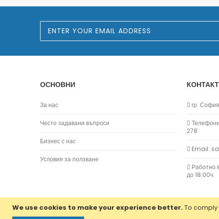
S
i
g
n
U
p
f
o
ОСНОВНИ
КОНТАКТ
r
O
u
За нас
гр. София,
r
N
Често задавани въпроси
Телефони:
e
278
w
Бизнес с нас
s
Email: s
l
e
Условия за ползване
t
Работно в
t
до 18:00ч.
e
r
:
We use cookies to make your experience better.
To comply 