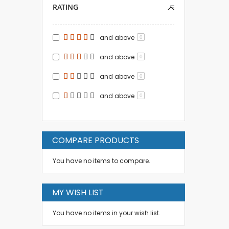
RATING
and above
0
and above
0
and above
0
and above
0
COMPARE PRODUCTS
You have no items to compare.
MY WISH LIST
You have no items in your wish list.