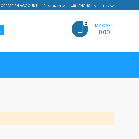
CREATE AN ACCOUNT
ENGLISH
SIGN IN
EUR
0
MY CART
SEARCH
0.00