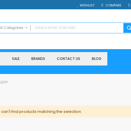
WISHLIST
COMPARE
All Categories
ALL CATEGORIES
Electronics
Smartphones
E
SALE
BRANDS
CONTACT US
BLOG
Таблети
Смарт часовници и гривни
Външни батерии
НЦИИ
Accessories
Зарядни за телефони
Калъфи
SD карти
can't find products matching the selection.
Смарт устройства
Хендсфри системи
Преносими тонколони