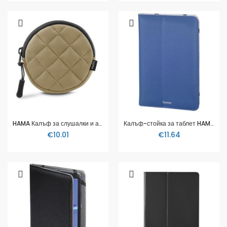
HAMA Калъф за слушалки и аксеосари, с кука тип карабина, кръгла, бежова
Калъф-стойка за таблет HAMA Strap, 9.5 - 11", Син, 216430
€10.01
€11.64