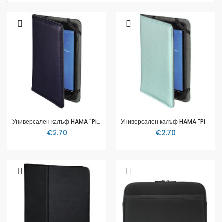
Универсален калъф HAMA "Piscine", 7", Тъмно син, 173547
Универсален калъф HAMA "Piscine", 7", Тюркоаз, 173549
€2.70
€2.70