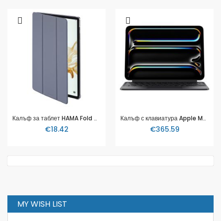
Калъф за таблет HAMA Fold Clear, За Samsung Galaxy Tab S7 FE/S7+/S8+ 12.4", Място за писaлка(S-pen), 217136
Калъф с клавиатура Apple Magic Keyboard for iPad Pro 11-inch (M4/M5), черно
€18.42
€365.59
MY WISH LIST