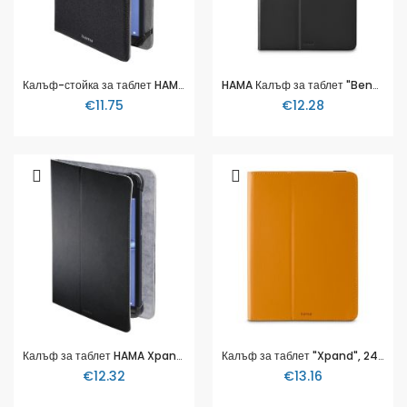
Калъф-стойка за таблет HAMA Strap, 9.5 - 11", Черен, 216429
HAMA Калъф за таблет "Bend 2.0" за Samsung Galaxy Tab S9+/S9 FE+ 12.4", 222029
€11.75
€12.28
Калъф за таблет HAMA Xpand, 9.5 - 11", Черен, 216427
Калъф за таблет "Xpand", 24 - 28 cm (9.5 - 11"), Оранжев
€12.32
€13.16