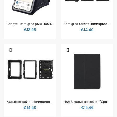
Спортен калъф за ръка HAMA Finest Sports, За телефони, XXL, 177997
Калъф за таблет Hannspree Zeus Rugged, 13.3", За Zeus 2, Черен
€13.98
€14.40
Калъф за таблет Hannspree Apollo 2 Rugged, 10.1", За Apollo 2, Черен
HAMA Калъф за таблет "Xpand", 28 - 33 cm (11 - 13"), черен
€14.40
€15.46