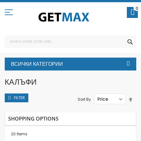
Skip
to
0
Content
SEA
ВСИЧКИ КАТЕГОРИИ
КАЛЪФИ
FILTER
Set
Sort By
Des
Dire
SHOPPING OPTIONS
20
Items