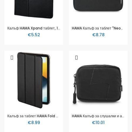
Калъф HAMA Xpand таблет, 17.8 cm (7"), Черен, 173596
HAMA Калъф за таблет "Neoprene" с предно отделение, 28 см (11"), черен
€5.52
€8.78
Калъф за таблет HAMA Fold Clear, За Apple iPad mini 8.3" (6th gen./2021), 216452
HAMA Калъф за слушалки и аксесоари, с кука за закопчаване, органайзер, черна
€8.99
€10.01