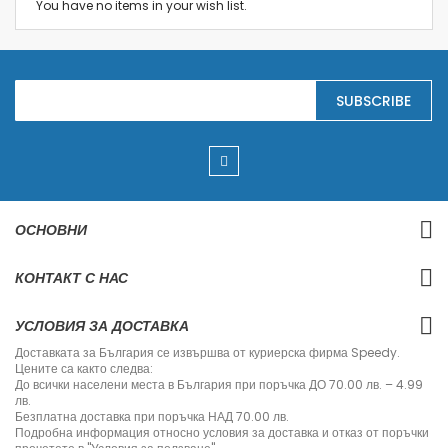
You have no items in your wish list.
S
SUBSCRIBE
i
g
n
U
p
f
o
r
ОСНОВНИ
O
u
r
КОНТАКТ С НАС
N
e
w
УСЛОВИЯ ЗА ДОСТАВКА
s
l
Доставката за България се извършва от куриерска фирма Speedy.
e
Цените са както следва:
t
До всички населени места в България при поръчка ДО 70.00 лв. – 4.99
t
лв.
e
Безплатна доставка при поръчка НАД 70.00 лв.
r
Подробна информация относно условия за доставка и отказ от поръчки
: