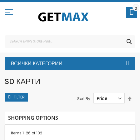
Skip
to
0
Content
SEA
ВСИЧКИ КАТЕГОРИИ
SD КАРТИ
FILTER
Set
Sort By
Des
Dire
SHOPPING OPTIONS
Items
1
-
26
of
102