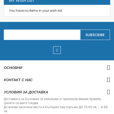
MY WISH LIST
You have no items in your wish list.
S
SUBSCRIBE
i
g
n
U
p
f
o
r
ОСНОВНИ
O
u
r
КОНТАКТ С НАС
N
e
w
УСЛОВИЯ ЗА ДОСТАВКА
s
l
Доставката за България се извършва от куриерска фирма Speedy.
e
Цените са както следва:
t
До всички населени места в България при поръчка ДО 70.00 лв. – 4.99
t
лв.
e