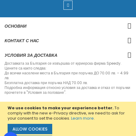
U
p
f
o
r
ОСНОВНИ
O
u
r
КОНТАКТ С НАС
N
e
w
УСЛОВИЯ ЗА ДОСТАВКА
s
l
Доставката за България се извършва от куриерска фирма Speedy.
e
Цените са както следва:
t
До всички населени места в България при поръчка ДО 70.00 лв. – 4.99
t
лв.
e
Безплатна доставка при поръчка НАД 70.00 лв.
r
Подробна информация относно условия за доставка и отказ от поръчки
:
прочетете в "Условия за ползване".
We use cookies to make your experience better.
To
comply with the new e-Privacy directive, we need to ask for
your consent to set the cookies.
Learn more
.
Copyright © 2013-2020 Jvm Bulgaria. All rights reserved.
ALLOW COOKIES