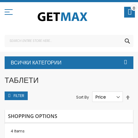
Skip
to
0
Content
SEA
ВСИЧКИ КАТЕГОРИИ
ТАБЛЕТИ
FILTER
Set
Sort By
Des
Dire
SHOPPING OPTIONS
4
Items