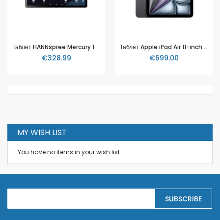
Таблет HANNspree Mercury 14.1", 6GB RAM, 128GB HDD, Android 15
Таблет Apple iPad Air 11-inch (M3) Wi-Fi 128GB - Space Grey
€328.99
€699.00
MY WISH LIST
You have no items in your wish list.
S
SUBSCRIBE
i
g
n