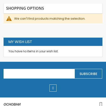
SHOPPING OPTIONS
We can't find products matching the selection.
MY WISH LIST
You have no items in your wish list.
S
SUBSCRIBE
i
g
n
U
p
f
o
r
ОСНОВНИ
O