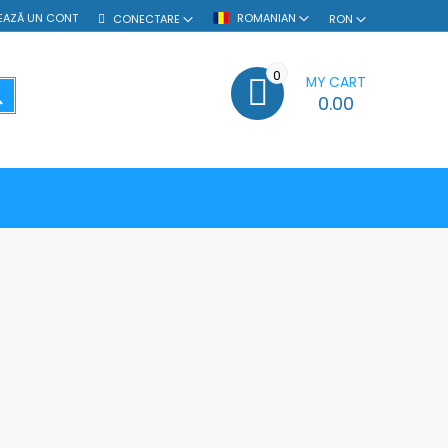
EAZĂ UN CONT
ROMANIAN
CONECTARE
RON
0
MY CART
SEARCH
0.00