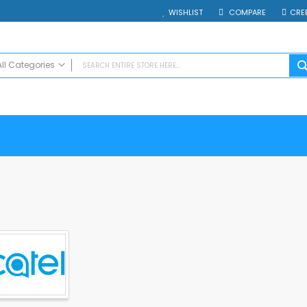
WISHLIST
COMPARE
CRE
All Categories
ALL CATEGORIES
Electrocasnice
Smartphones
Таблети
Смарт часовници и гривни
Външни батерии
Аксесоари
Зарядни за телефони
Калъфи
SD карти
Смарт устройства
Хендсфри системи
Преносими тонколони