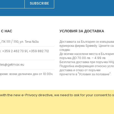
SUBSCRIBE
Месомелачки
Прахосмукачки
Прахосмукачки с торбичка
Прахосмукачки без торбичка
 С НАС
УСЛОВИЯ ЗА ДОСТАВКА
Ръчни и вертикални
Прахосмукачки роботи
 ПК 1111 / 1110, ул. Тича №3а
Доставката за България се извършва
Аксесоари за прахосмукачки
куриерска фирма Speedy. Цените са
следва:
За гладене
 +359 2 462 73 91, +359 882 712
До всички населени места в Българи
Ютии
поръчка ДО 70.00 лв. – 4.99 лв.
Безплатна доставка при поръчка НАД
Парогенератори
ales@getmax.eu
Подробна информация относно усло
Уреди за гладене с пара
доставка и отказ от поръчки
реме: всеки делничен ден от 10:00ч.
прочетете в "Условия за ползване".
Дъски за гладене
Аксесоари за гладене
Батерии
Зареждащи батерии и зарядни
with the new e-Privacy directive, we need to ask for your consent to 
Фенери
ed.
Разклонители
Таймери