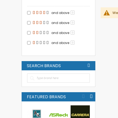
We 
and above
0
and above
0
and above
0
and above
0
SEARCH BRANDS
FEATURED BRANDS