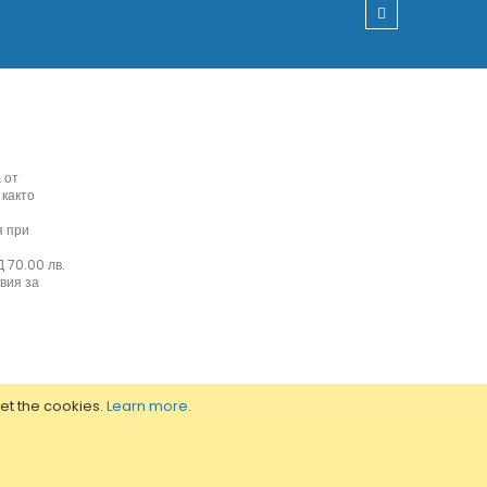
 от
 както
я при
 70.00 лв.
вия за
set the cookies.
Learn more
.