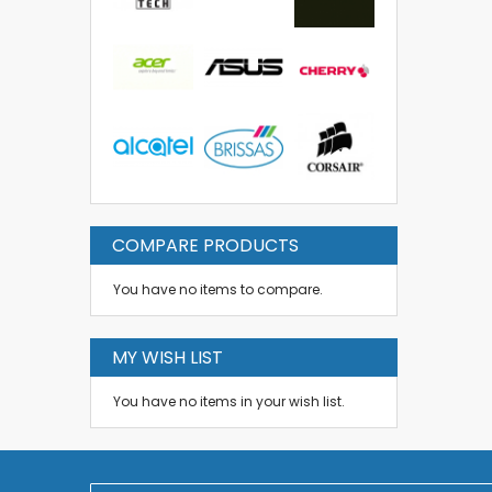
COMPARE PRODUCTS
You have no items to compare.
MY WISH LIST
You have no items in your wish list.
S