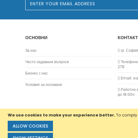
i
g
n
U
p
f
o
ОСНОВНИ
КОНТАКТ
r
O
u
За нас
гр. София,
r
N
Често задавани въпроси
Телефони:
e
278
w
Бизнес с нас
s
Email: s
l
e
Условия за ползване
t
Работно в
t
до 18:00ч.
e
r
:
We use cookies to make your experience better.
To comply 
ALLOW COOKIES
Copyright © 2013-2020 Jvm Bulgaria. All rights reserv