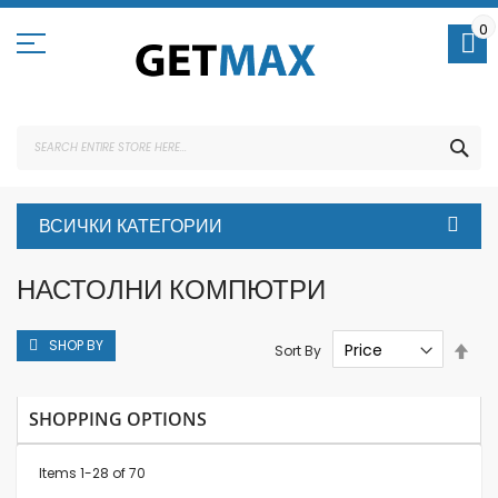
Skip
to
0
Content
SEA
ВСИЧКИ КАТЕГОРИИ
НАСТОЛНИ КОМПЮТРИ
SHOP BY
Set
Sort By
Des
Dire
SHOPPING OPTIONS
Items
1
-
28
of
70