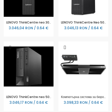
LENOVO ThinkCentre neo 30s G5 Intel Core i7-13620H 16GB 512GB SSD M.2 PCIe Intel UHD - 13DK003DBL
LENOVO ThinkCentre Neo 50s G5 Intel Core i5-14400 16GB DDR5 512GB M.2 UMA Slim DVD - 12XD008CBL
3.046,04 RON / 0.64 €
3.046,13 RON / 0.64 €
LENOVO ThinkCentre neo 50s G5 Intel Core i5-14400 16GB 512GB SSD M.2 PCIe Intel UHD - 12XD004FBL
Компютърна система за бюро Arctic Senza Ryzen 7 5700G, 32GB DDR4, 1TB NVMe, WiFi 6E, Windows 11 Home
3.046,17 RON / 0.64 €
3.098,33 RON / 0.64 €