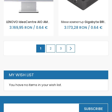
LENOVO IdeaCentre AIO AMD Ryzen 5 7535HS 23.8inch FHD 16GB DDR5 512GB PCIe NoOS Cloud - F0HR000VRI
Мини компютър Gigabyte BRIX BRU7-255H, Intel Core Ultra 7 255H, 2 x SO-DIMM DDR5, 2 x M.2 SSD, Wi-Fi 7 + BT 5.4
3.169,95 RON / 0.64 €
3.173,28 RON / 0.64 €
Page
You're
Page
Page
Page
Urmatorul
1
2
3
currently
reading
page
MY WISH LIST
You have no items in your wish list.
S
SUBSCRIBE
i