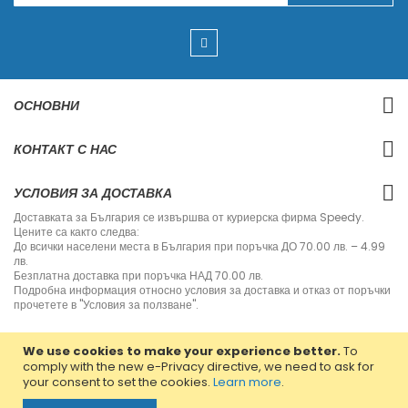
g
n
U
p
f
o
r
ОСНОВНИ
O
u
r
КОНТАКТ С НАС
N
e
w
УСЛОВИЯ ЗА ДОСТАВКА
s
l
Доставката за България се извършва от куриерска фирма Speedy.
e
Цените са както следва:
t
До всички населени места в България при поръчка ДО 70.00 лв. – 4.99
t
лв.
e
Безплатна доставка при поръчка НАД 70.00 лв.
r
Подробна информация относно условия за доставка и отказ от поръчки
:
прочетете в "Условия за ползване".
We use cookies to make your experience better.
To
comply with the new e-Privacy directive, we need to ask for
your consent to set the cookies.
Learn more
.
Copyright © 2013-2020 Jvm Bulgaria. All rights reserved.