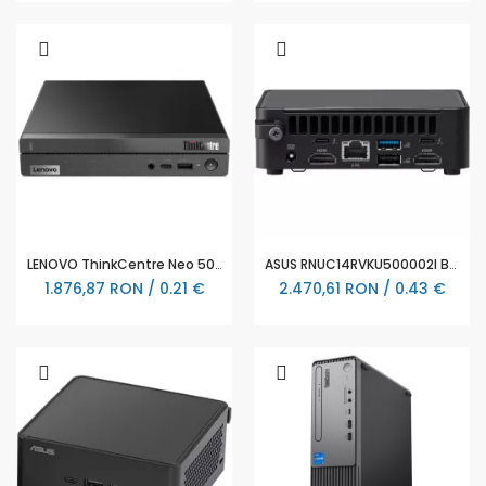
LENOVO ThinkCentre Neo 50q G4 Intel Core i3-1215U 8GB DDR4 256GB SSD M.2 UMA 2X2AX + - 12LN004BBL
ASUS RNUC14RVKU500002I Barebone Intel Core Ultra 5 125H Slim Kit L6 EU Cord - 90AR0062-M00090
1.876,87 RON / 0.21 €
2.470,61 RON / 0.43 €