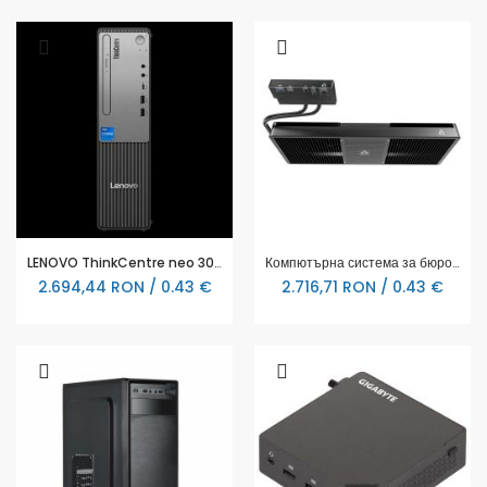
LENOVO ThinkCentre neo 30s G5 Intel Core i5-13420H 16GB 512GB SSD M.2 PCIe Intel UHD - 13DK003MBL
Компютърна система за бюро Arctic Senza Ryzen 5 5500GT, 16GB DDR4, 1TB NVMe, WiFi 6E, Windows 11 Home
2.694,44 RON / 0.43 €
2.716,71 RON / 0.43 €