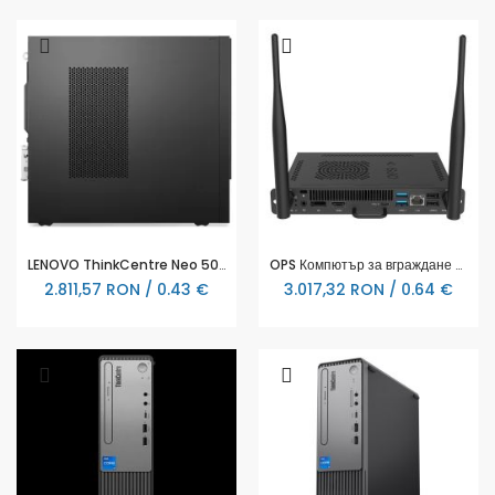
LENOVO ThinkCentre Neo 50s G4 SFF Intel Core i3-13100 8GB 512GB SSD M.2 UMA W11P 3Y - 12JF0012BL
OPS Компютър за вграждане BenQ I5 12TH / WIN 11 TRIAL VERSION, 4GB X 2 / 256GB PDP TEY41 BLACK
2.811,57 RON / 0.43 €
3.017,32 RON / 0.64 €