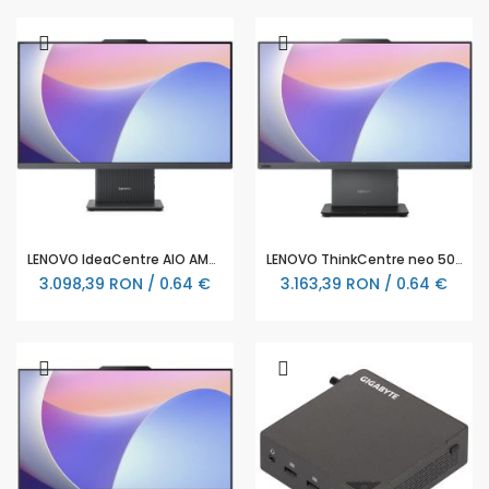
LENOVO IdeaCentre AIO AMD Ryzen 3 7335U 27inch FHD 16GB DDR5 512GB PCIe NoOS Luna - F0HQ000URI
LENOVO ThinkCentre neo 50a G5 AIO Intel Core i7-13620H 23.8inch 16GB 512GB SSD DOS 3Y - 12SC000PBL
3.098,39 RON / 0.64 €
3.163,39 RON / 0.64 €