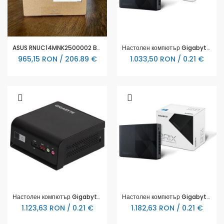
ASUS RNUC14MNK2500002 Barebone Essential Intel N250 Kit L6 EU cord - 90AR00M2-M00030
Настолен компютър Gigabyte BNIP-N100, 1 x SO-DIMM DDR4, 2x M.2 SSD, WI-FI 6E + BT 5.2
965,15 RON / 206.89 €
1.033,50 RON / 0.21 €
Настолен компютър Gigabyte Brix Intel Processor N250, 1 x SO-DIMM DDR5, 1 x M.2 SSD
Настолен компютър Gigabyte Brix Intel Processor N200, 1 x SO-DIMM DDR4, 1 x M.2 SSD + WiFi 6
1.123,63 RON / 0.21 €
1.182,63 RON / 0.21 €