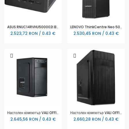
ASUS RNUC14RVHU500002I Barebone Intel Core Ultra 5 125H Tall Kit L6 EU Cord - 90AR0072-M000P0
LENOVO ThinkCentre Neo 50s G5 Intel Core i3-14100 16GB DDR5 512GB SSD M.2 UMA Slim - 12XD007QBL
2.523,72 RON / 0.43 €
2.530,45 RON / 0.43 €
Настолен компютър VALI OFFICE BASIC
Настолен компютър VALI OFFICE PRO
2.645,56 RON / 0.43 €
2.660,28 RON / 0.43 €