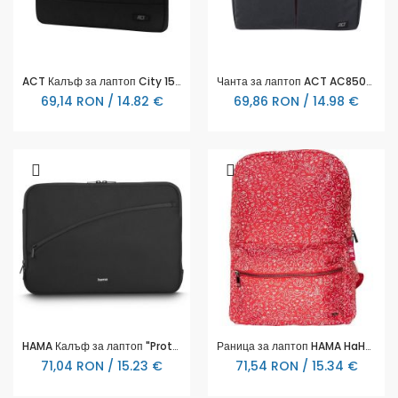
ACT Калъф за лаптоп City 15.6"
Чанта за лаптоп ACT AC8505, До 16.1", Черна
69,14 RON / 14.82 €
69,86 RON / 14.98 €
HAMA Калъф за лаптоп "Protection", до 36 см (14.1"), черен
Раница за лаптоп HAMA HaHaHa Feel, До 15.6", Червена, 185672
71,04 RON / 15.23 €
71,54 RON / 15.34 €