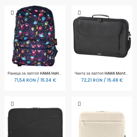
Раница за лаптоп HAMA HaHaHa Live, До 15.6", Виолетова, 185671
Чанта за лаптоп HAMA Montego, 15.6"(40 cm), Черна, 216440
71,54 RON / 15.34 €
72,21 RON / 15.48 €