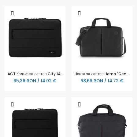
ACT Калъф за лаптоп City 14.1"
Чанта за лаптоп Hama "Genua", до 40 см (15.6"), черна
65,38 RON / 14.02 €
68,69 RON / 14.72 €