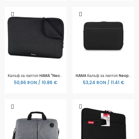
Калъф за лаптоп HAMA "Neoprene", До 11.6", Черен, 216502
HAMA Калъф за лаптоп Neoprene, До 36 cm - 40 cm (14.1" - 15.6")
50,66 RON / 10.86 €
53,24 RON / 11.41 €