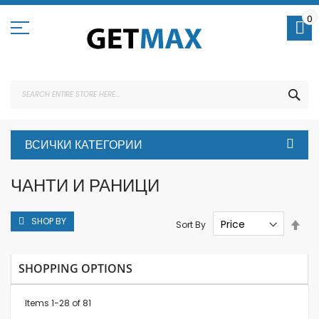
Skip
to
0
Content
SEA
ВСИЧКИ КАТЕГОРИИ
ЧАНТИ И РАНИЦИ
SHOP BY
Set
Sort By
Des
Dire
SHOPPING OPTIONS
Items
1
-
28
of
81