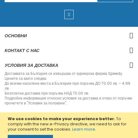
g
n
U
p
f
o
r
ОСНОВНИ
O
u
r
КОНТАКТ С НАС
N
e
w
УСЛОВИЯ ЗА ДОСТАВКА
s
l
Доставката за България се извършва от куриерска фирма Speedy.
e
Цените са както следва:
t
До всички населени места в България при поръчка ДО 70.00 лв. – 4.99
t
лв.
e
Безплатна доставка при поръчка НАД 70.00 лв.
r
Подробна информация относно условия за доставка и отказ от поръчки
:
прочетете в "Условия за ползване".
We use cookies to make your experience better.
To
comply with the new e-Privacy directive, we need to ask for
your consent to set the cookies.
Learn more
.
Copyright © 2013-2020 Jvm Bulgaria. All rights reserved.