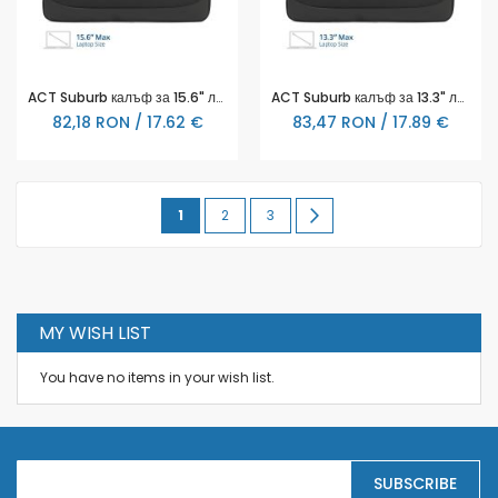
ACT Suburb калъф за 15.6" лаптоп от рециклирани пластмасови бутилки
ACT Suburb калъф за 13.3" лаптоп от рециклирани пластмасови бутилки
82,18 RON / 17.62 €
83,47 RON / 17.89 €
Page
You're
Page
Page
Page
Urmatorul
1
2
3
currently
reading
page
MY WISH LIST
You have no items in your wish list.
S
SUBSCRIBE
i