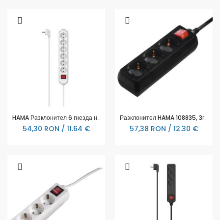
HAMA Разклонител 6 гнезда на 90°, бутон за вкл./изкл., стенен монтаж, 2 м, бял
Разклонител HAMA 108835, 3гнезда, 108835
54,30 RON / 11.64 €
57,38 RON / 12.30 €