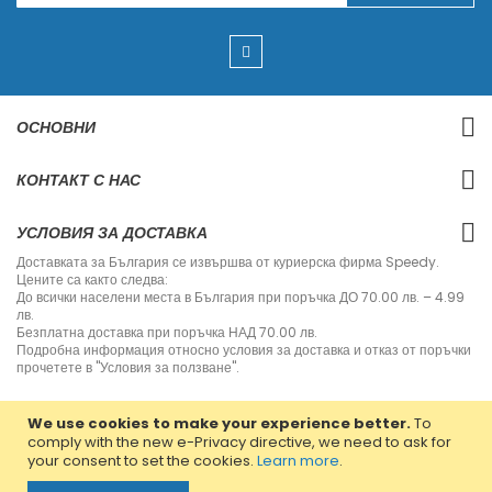
g
n
U
p
f
o
r
ОСНОВНИ
O
u
r
КОНТАКТ С НАС
N
e
w
УСЛОВИЯ ЗА ДОСТАВКА
s
l
Доставката за България се извършва от куриерска фирма Speedy.
e
Цените са както следва:
t
До всички населени места в България при поръчка ДО 70.00 лв. – 4.99
t
лв.
e
Безплатна доставка при поръчка НАД 70.00 лв.
r
Подробна информация относно условия за доставка и отказ от поръчки
:
прочетете в "Условия за ползване".
We use cookies to make your experience better.
To
comply with the new e-Privacy directive, we need to ask for
your consent to set the cookies.
Learn more
.
Copyright © 2013-2020 Jvm Bulgaria. All rights reserved.