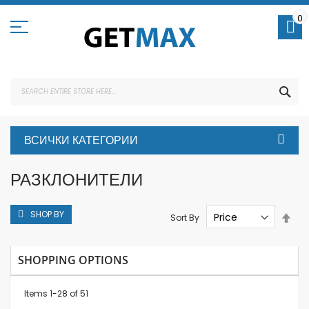
Skip
to
0
Content
SEA
ВСИЧКИ КАТЕГОРИИ
РАЗКЛОНИТЕЛИ
SHOP BY
Set
Sort By
Des
Dire
SHOPPING OPTIONS
Items
1
-
28
of
51