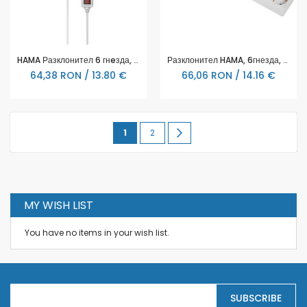
HAMA Разклонител 6 гнeзда, със защита от пренапрежение, 223152
Разклонител HAMA, 6гнезда, 5м, 108833
64,38 RON / 13.80 €
66,06 RON / 14.16 €
Page
You're
Page
Page
Urmatorul
1
2
currently
reading
page
MY WISH LIST
You have no items in your wish list.
S
SUBSCRIBE
i