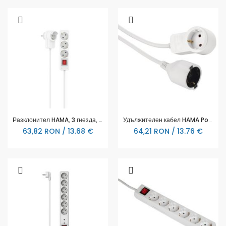
Разклонител HAMA, 3 гнезда, 1.4м, 223081
Удължителен кабел HAMA Powerplug, Шуко мъжко, Шуко женско, Допълнителен контакт, 3.0 m, Бял
63,82 RON / 13.68 €
64,21 RON / 13.76 €