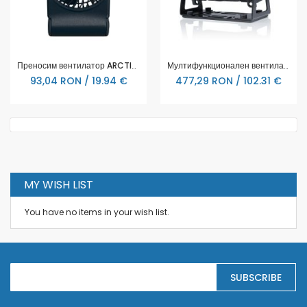
Преносим вентилатор ARCTIC Summair 2Go - Тъмно син
Мултифункционален вентилатор Noctua NV-FS1
93,04 RON / 19.94 €
477,29 RON / 102.31 €
MY WISH LIST
You have no items in your wish list.
S
SUBSCRIBE
i
g
n