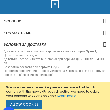
U
p
f
o
r
ОСНОВНИ
O
u
r
КОНТАКТ С НАС
N
e
w
УСЛОВИЯ ЗА ДОСТАВКА
s
l
Доставката за България се извършва от куриерска фирма Speedy.
e
Цените са както следва:
t
До всички населени места в България при поръчка ДО 70.00 лв. – 4.99
t
лв.
e
Безплатна доставка при поръчка НАД 70.00 лв.
r
Подробна информация относно условия за доставка и отказ от поръчки
:
прочетете в "Условия за ползване".
We use cookies to make your experience better.
To
comply with the new e-Privacy directive, we need to ask for
your consent to set the cookies.
Learn more
.
Copyright © 2013-2020 Jvm Bulgaria. All rights reserved.
ALLOW COOKIES