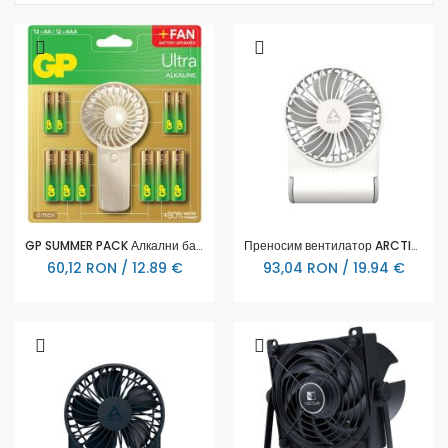
GP SUMMER PACK Алкални батерии ULTRA AA x 12 бр. + ULTRA AAA x 12 бр. + Fan/ Вентилатор/ GP BATTERIES
Преносим вентилатор ARCTIC Summair 2Go - Бял
60,12 RON / 12.89 €
93,04 RON / 19.94 €