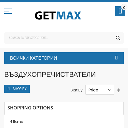
Skip
to
0
Content
SEA
ВСИЧКИ КАТЕГОРИИ
ВЪЗДУХОПРЕЧИСТВАТЕЛИ
SHOP BY
Set
Sort By
Des
Dire
SHOPPING OPTIONS
4
Items