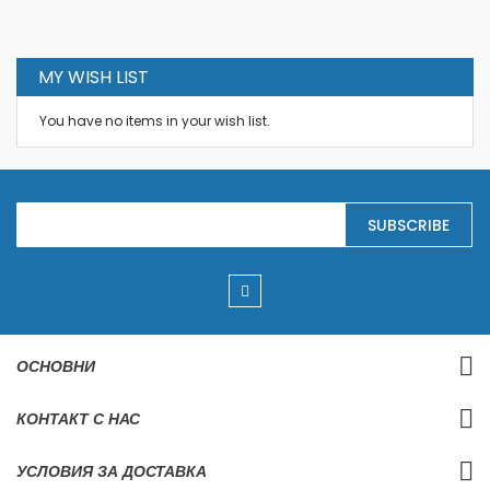
MY WISH LIST
You have no items in your wish list.
S
SUBSCRIBE
i
g
n
U
p
f
o
r
ОСНОВНИ
O
u
r
КОНТАКТ С НАС
N
e
w
УСЛОВИЯ ЗА ДОСТАВКА
s
l