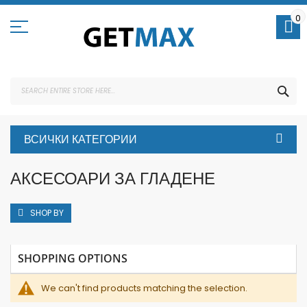
Skip
to
0
Content
SEA
ВСИЧКИ КАТЕГОРИИ
АКСЕСОАРИ ЗА ГЛАДЕНЕ
SHOP BY
SHOPPING OPTIONS
We can't find products matching the selection.