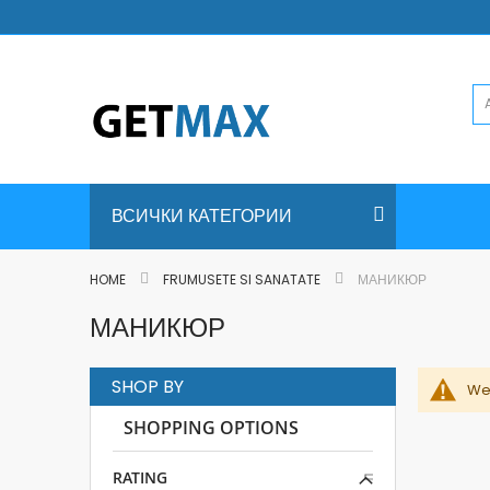
Skip
to
Content
ВСИЧКИ КАТЕГОРИИ
HOME
FRUMUSETE SI SANATATE
МАНИКЮР
МАНИКЮР
SHOP BY
We 
SHOPPING OPTIONS
RATING