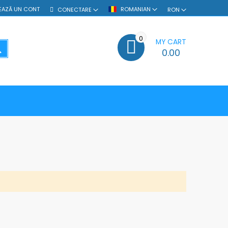
EAZĂ UN CONT
ROMANIAN
CONECTARE
RON
0
MY CART
SEARCH
0.00