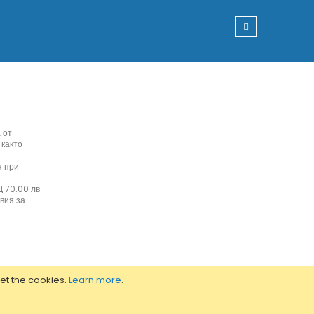
 от
 както
я при
 70.00 лв.
вия за
set the cookies.
Learn more
.