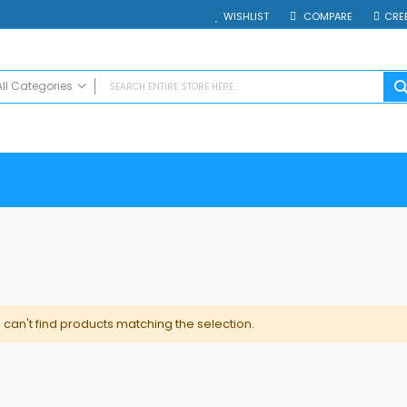
WISHLIST
COMPARE
CRE
All Categories
ALL CATEGORIES
Electrocasnice
Smartphones
Таблети
Смарт часовници и гривни
Външни батерии
Аксесоари
Зарядни за телефони
Калъфи
can't find products matching the selection.
SD карти
Смарт устройства
Хендсфри системи
Преносими тонколони