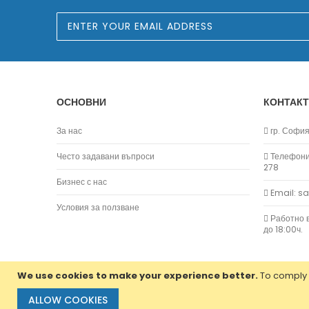
S
i
g
n
U
p
f
o
ОСНОВНИ
КОНТАКТ
r
O
u
За нас
гр. София,
r
N
Често задавани въпроси
Телефони:
e
278
w
Бизнес с нас
s
Email: s
l
e
Условия за ползване
t
Работно в
t
до 18:00ч.
e
r
:
We use cookies to make your experience better.
To comply 
ALLOW COOKIES
Copyright © 2013-2020 Jvm Bulgaria. All rights reserv