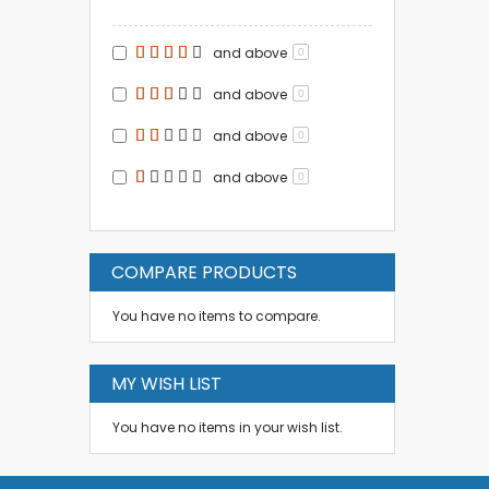
and above
0
and above
0
and above
0
and above
0
COMPARE PRODUCTS
You have no items to compare.
MY WISH LIST
You have no items in your wish list.