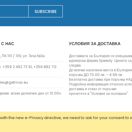
Заключване на лаптопи
SUBSCRIBE
Мултимедия
Плейъри
Слушалки
Микрофони
Уеб камери
 С НАС
УСЛОВИЯ ЗА ДОСТАВКА
Звукови системи и тонколони
 ПК 1111 / 1110, ул. Тича №3а
Доставката за България се извършва
Casa
куриерска фирма Speedy. Цените са
Electrocasnice pentru bucatarie
следва:
 +359 2 462 73 91, +359 882 712
До всички населени места в Българи
Сокоизстисквачки и преси
поръчка ДО 70.00 лв. – 4.99 лв.
Тостери
Безплатна доставка при поръчка НАД
ales@getmax.eu
Подробна информация относно усло
Cutite ceramice
доставка и отказ от поръчки
реме: всеки делничен ден от 10:00ч.
прочетете в "Условия за ползване".
Електрически кани
Мултифункционални уреди
Грилове
Хлебопекарни
with the new e-Privacy directive, we need to ask for your consent to 
Уреди за готвене на пара
ed.
Аксесоари