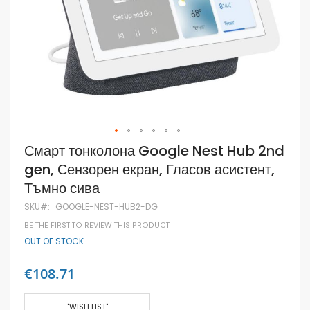
Skip
Смарт тонколона Google Nest Hub 2nd
to
gen, Сензорен екран, Гласов асистент,
the
beginning
Тъмно сива
of
the
SKU
GOOGLE-NEST-HUB2-DG
images
gallery
BE THE FIRST TO REVIEW THIS PRODUCT
OUT OF STOCK
€108.71
"WISH LIST"