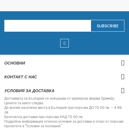
S
SUBSCRIBE
i
g
n
U
p
f
o
r
ОСНОВНИ
O
u
r
КОНТАКТ С НАС
N
e
w
УСЛОВИЯ ЗА ДОСТАВКА
s
l
Доставката за България се извършва от куриерска фирма Speedy.
e
Цените са както следва:
t
До всички населени места в България при поръчка ДО 70.00 лв. – 4.99
t
лв.
e
Безплатна доставка при поръчка НАД 70.00 лв.
r
Подробна информация относно условия за доставка и отказ от поръчки
:
прочетете в "Условия за ползване".