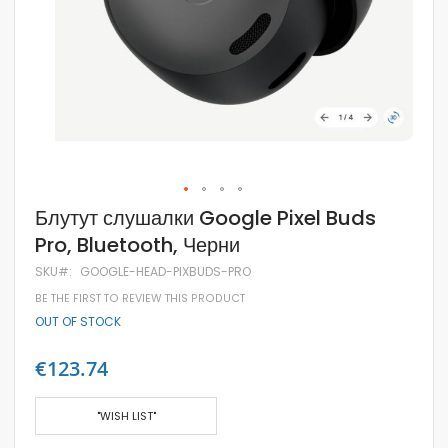
Skip
Блутут слушалки Google Pixel Buds
to
Pro, Bluetooth, Черни
the
beginning
SKU
GOOGLE-HEAD-PIXBUDS-PRO
of
the
BE THE FIRST TO REVIEW THIS PRODUCT
images
OUT OF STOCK
gallery
€123.74
"WISH LIST"