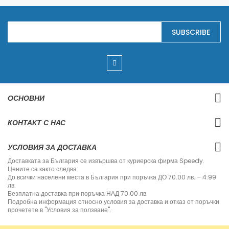
S
SUBSCRIBE
i
g
n
U
p
f
o
r
ОСНОВНИ
O
u
r
КОНТАКТ С НАС
N
e
w
УСЛОВИЯ ЗА ДОСТАВКА
s
l
Доставката за България се извършва от куриерска фирма Speedy.
e
Цените са както следва:
t
До всички населени места в България при поръчка ДО 70.00 лв. – 4.99
t
лв.
e
Безплатна доставка при поръчка НАД 70.00 лв.
r
Подробна информация относно условия за доставка и отказ от поръчки
:
прочетете в "Условия за ползване".