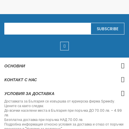
S
SUBSCRIBE
i
g
n
U
p
f
o
r
ОСНОВНИ
O
u
r
КОНТАКТ С НАС
N
e
w
УСЛОВИЯ ЗА ДОСТАВКА
s
l
Доставката за България се извършва от куриерска фирма Speedy.
e
Цените са както следва:
t
До всички населени места в България при поръчка ДО 70.00 лв. – 4.99
t
лв.
e
Безплатна доставка при поръчка НАД 70.00 лв.
r
Подробна информация относно условия за доставка и отказ от поръчки
:
прочетете в "Условия за ползване".