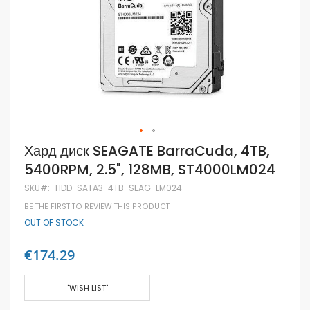
Skip
Хард диск SEAGATE BarraCuda, 4TB,
to
5400RPM, 2.5", 128MB, ST4000LM024
the
beginning
SKU
HDD-SATA3-4TB-SEAG-LM024
of
the
BE THE FIRST TO REVIEW THIS PRODUCT
images
OUT OF STOCK
gallery
€174.29
"WISH LIST"