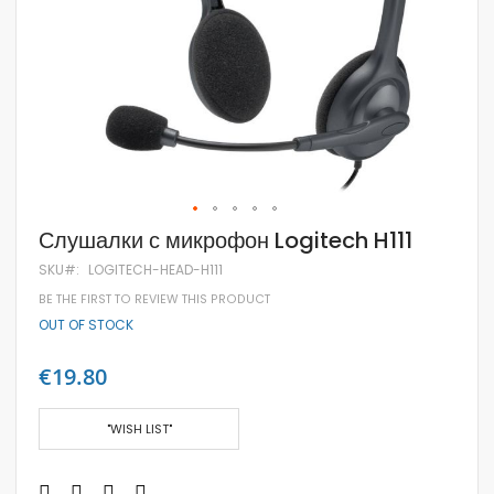
Skip
Слушалки с микрофон Logitech H111
to
the
SKU
LOGITECH-HEAD-H111
beginning
BE THE FIRST TO REVIEW THIS PRODUCT
of
the
OUT OF STOCK
images
gallery
€19.80
"WISH LIST"