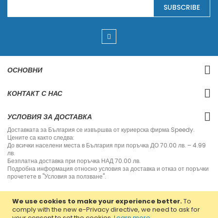
S
SUBSCRIBE
i
g
n
U
p
f
o
r
ОСНОВНИ
O
u
r
КОНТАКТ С НАС
N
e
w
УСЛОВИЯ ЗА ДОСТАВКА
s
l
Доставката за България се извършва от куриерска фирма Speedy.
e
Цените са както следва:
t
До всички населени места в България при поръчка ДО 70.00 лв. – 4.99
t
лв.
e
Безплатна доставка при поръчка НАД 70.00 лв.
r
Подробна информация относно условия за доставка и отказ от поръчки
:
прочетете в "Условия за ползване".
We use cookies to make your experience better.
To
comply with the new e-Privacy directive, we need to ask for
your consent to set the cookies.
Learn more
.