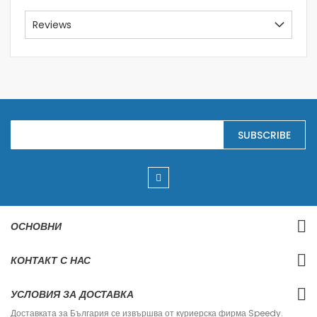
Reviews
S
SUBSCRIBE
i
g
n
U
p
f
o
r
ОСНОВНИ
O
u
r
КОНТАКТ С НАС
N
e
w
УСЛОВИЯ ЗА ДОСТАВКА
s
l
Доставката за България се извършва от куриерска фирма Speedy.