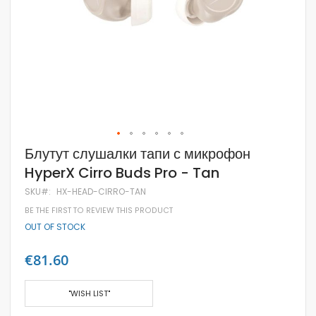
Skip
Блутут слушалки тапи с микрофон
to
HyperX Cirro Buds Pro - Tan
the
beginning
SKU
HX-HEAD-CIRRO-TAN
of
the
BE THE FIRST TO REVIEW THIS PRODUCT
images
OUT OF STOCK
gallery
€81.60
"WISH LIST"