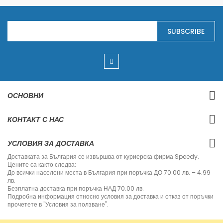
S
SUBSCRIBE
i
g
n
U
p
f
o
r
ОСНОВНИ
O
u
r
КОНТАКТ С НАС
N
e
w
УСЛОВИЯ ЗА ДОСТАВКА
s
l
Доставката за България се извършва от куриерска фирма Speedy.
e
Цените са както следва:
t
До всички населени места в България при поръчка ДО 70.00 лв. – 4.99
t
лв.
e
Безплатна доставка при поръчка НАД 70.00 лв.
r
Подробна информация относно условия за доставка и отказ от поръчки
:
прочетете в "Условия за ползване".