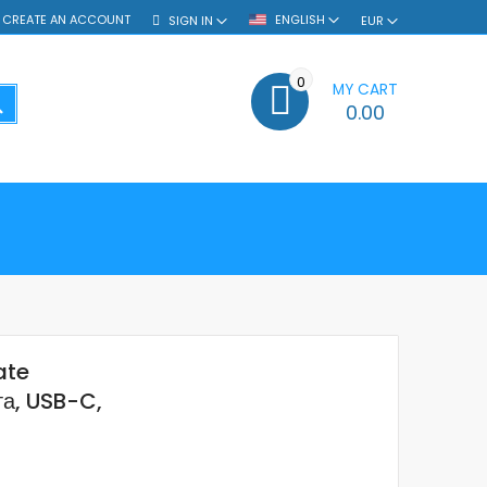
CREATE AN ACCOUNT
ENGLISH
SIGN IN
EUR
0
MY CART
SEARCH
0.00
ate
та, USB-C,