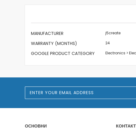
beginning
of
the
images
gallery
More
MANUFACTURER
j5create
Information
WARRANTY (MONTHS)
24
GOOGLE PRODUCT CATEGORY
Electronics > El
S
i
g
n
U
p
f
o
ОСНОВНИ
КОНТАКТ
r
O