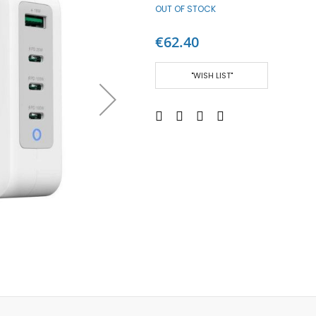
OUT OF STOCK
Аудио слушалки
eBook четци
€62.40
eBook аксесоари
Компютри и Компоненти
"WISH LIST"
Преносоми Компютри
Аксесоари за лаптопи
Настолни Компютри
Работни станции
Мишки
Клавиатури
Вътрешни дискове
Външни дискове
SSD
Памет
Памет SODIMM
USB памет
Чанти и Раници
Охлаждащи поставки за лаптопи