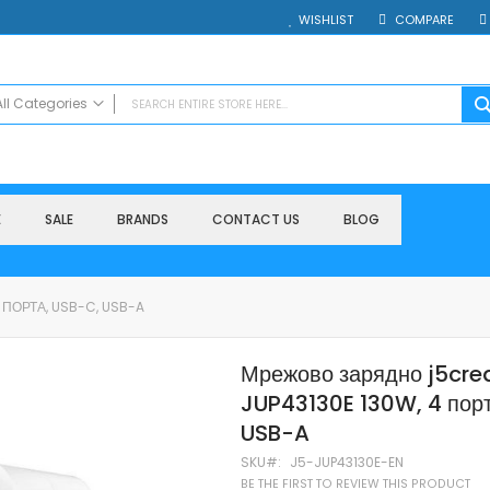
WISHLIST
COMPARE
All Categories
ALL CATEGORIES
Electronics
Smartphones
E
SALE
BRANDS
CONTACT US
BLOG
Таблети
Смарт часовници и гривни
Външни батерии
ПОРТА, USB-C, USB-A
Accessories
Зарядни за телефони
Мрежово зарядно j5cre
Калъфи
JUP43130E 130W, 4 пор
SD карти
Смарт устройства
USB-A
Хендсфри системи
SKU
J5-JUP43130E-EN
Преносими тонколони
BE THE FIRST TO REVIEW THIS PRODUCT