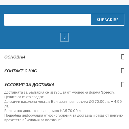
S
SUBSCRIBE
i
g
n
U
p
f
o
r
ОСНОВНИ
O
u
r
КОНТАКТ С НАС
N
e
w
УСЛОВИЯ ЗА ДОСТАВКА
s
l
Доставката за България се извършва от куриерска фирма Speedy.
e
Цените са както следва:
t
До всички населени места в България при поръчка ДО 70.00 лв. – 4.99
t
лв.
e
Безплатна доставка при поръчка НАД 70.00 лв.
r
Подробна информация относно условия за доставка и отказ от поръчки
:
прочетете в "Условия за ползване".