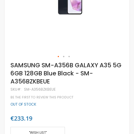
Skip
SAMSUNG SM-A356B GALAXY A35 5G
to
6GB 128GB Blue Black - SM-
the
beginning
A356BZKBEUE
of
the
SKU
SM-A356BZKBEUE
images
gallery
BE THE FIRST TO REVIEW THIS PRODUCT
OUT OF STOCK
€233.19
"WISH LIST"