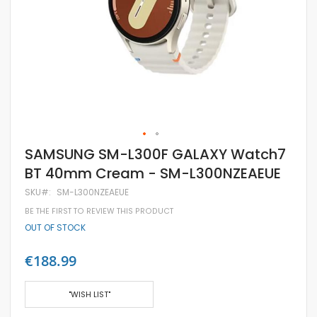
Skip
SAMSUNG SM-L300F GALAXY Watch7
to
BT 40mm Cream - SM-L300NZEAEUE
the
beginning
SKU
SM-L300NZEAEUE
of
the
BE THE FIRST TO REVIEW THIS PRODUCT
images
OUT OF STOCK
gallery
€188.99
"WISH LIST"