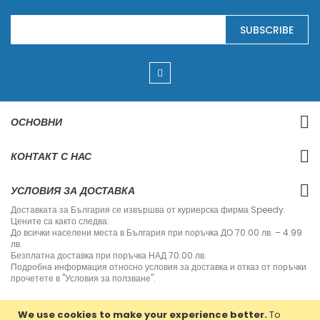
S
SUBSCRIBE
i
g
n
U
p
f
o
r
ОСНОВНИ
O
u
r
КОНТАКТ С НАС
N
e
w
УСЛОВИЯ ЗА ДОСТАВКА
s
l
Доставката за България се извършва от куриерска фирма Speedy.
e
Цените са както следва:
t
До всички населени места в България при поръчка ДО 70.00 лв. – 4.99
t
лв.
e
Безплатна доставка при поръчка НАД 70.00 лв.
r
Подробна информация относно условия за доставка и отказ от поръчки
:
прочетете в "Условия за ползване".
We use cookies to make your experience better.
To