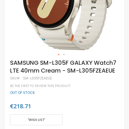
Skip
SAMSUNG SM-L305F GALAXY Watch7
to
LTE 40mm Cream - SM-L305FZEAEUE
the
beginning
SKU
SM-L305FZEAEUE
of
the
BE THE FIRST TO REVIEW THIS PRODUCT
images
OUT OF STOCK
gallery
€218.71
"WISH LIST"