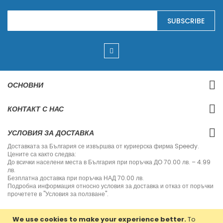
S
SUBSCRIBE
i
g
n
U
p
f
o
r
ОСНОВНИ
O
u
r
КОНТАКТ С НАС
N
e
w
УСЛОВИЯ ЗА ДОСТАВКА
s
l
Доставката за България се извършва от куриерска фирма Speedy.
e
Цените са както следва:
t
До всички населени места в България при поръчка ДО 70.00 лв. – 4.99
t
лв.
e
Безплатна доставка при поръчка НАД 70.00 лв.
r
Подробна информация относно условия за доставка и отказ от поръчки
:
прочетете в "Условия за ползване".
We use cookies to make your experience better.
To