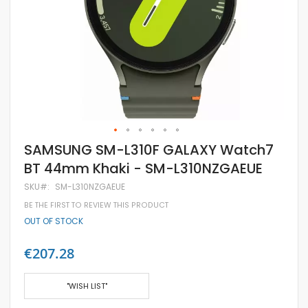
Skip
SAMSUNG SM-L310F GALAXY Watch7
to
BT 44mm Khaki - SM-L310NZGAEUE
the
beginning
SKU
SM-L310NZGAEUE
of
the
BE THE FIRST TO REVIEW THIS PRODUCT
images
OUT OF STOCK
gallery
€207.28
"WISH LIST"