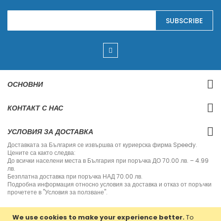
S
SUBSCRIBE
i
g
n
U
p
f
o
r
ОСНОВНИ
O
u
r
КОНТАКТ С НАС
N
e
w
УСЛОВИЯ ЗА ДОСТАВКА
s
l
Доставката за България се извършва от куриерска фирма Speedy.
e
Цените са както следва:
t
До всички населени места в България при поръчка ДО 70.00 лв. – 4.99
t
лв.
e
Безплатна доставка при поръчка НАД 70.00 лв.
r
Подробна информация относно условия за доставка и отказ от поръчки
:
прочетете в "Условия за ползване".
We use cookies to make your experience better.
To