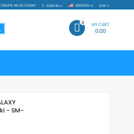
CREATE AN ACCOUNT
ENGLISH
SIGN IN
EUR
0
MY CART
SEARCH
0.00
ALAXY
ki - SM-