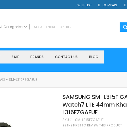
WISHLIST
COMPARE
All Categories
ALL CATEGORIES
Electronics
Smartphones
E
SALE
BRANDS
CONTACT US
BLOG
Таблети
Смарт часовници и гривни
Външни батерии
KI - SM-L315FZGAEUE
Accessories
Зарядни за телефони
SAMSUNG SM-L315F G
Калъфи
Watch7 LTE 44mm Kha
SD карти
Смарт устройства
L315FZGAEUE
Хендсфри системи
SKU
SM-L315FZGAEUE
Преносими тонколони
BE THE FIRST TO REVIEW THIS PRODUCT