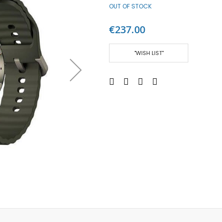
OUT OF STOCK
Аудио слушалки
eBook четци
€237.00
eBook аксесоари
Компютри и Компоненти
"WISH LIST"
Преносоми Компютри
Аксесоари за лаптопи
Настолни Компютри
Работни станции
Мишки
Клавиатури
Вътрешни дискове
Външни дискове
SSD
Памет
Памет SODIMM
USB памет
Чанти и Раници
Охлаждащи поставки за лаптопи