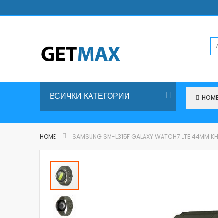
Skip
to
Content
ВСИЧКИ КАТЕГОРИИ
HOM
HOME
SAMSUNG SM-L315F GALAXY WATCH7 LTE 44MM KHA
Skip
to
the
end
of
the
images
gallery