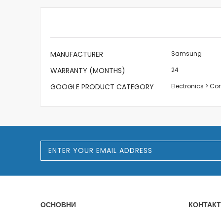
beginning
of
the
images
gallery
More
MANUFACTURER
Samsung
Information
WARRANTY (MONTHS)
24
GOOGLE PRODUCT CATEGORY
Electronics > C
S
i
g
n
U
p
f
o
ОСНОВНИ
КОНТАКТ
r
O