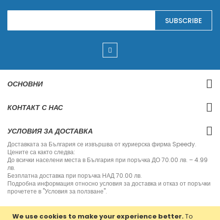
S
SUBSCRIBE
i
g
n
U
p
f
o
r
ОСНОВНИ
O
u
r
КОНТАКТ С НАС
N
e
w
УСЛОВИЯ ЗА ДОСТАВКА
s
l
Доставката за България се извършва от куриерска фирма Speedy.
e
Цените са както следва:
t
До всички населени места в България при поръчка ДО 70.00 лв. – 4.99
t
лв.
e
Безплатна доставка при поръчка НАД 70.00 лв.
r
Подробна информация относно условия за доставка и отказ от поръчки
:
прочетете в "Условия за ползване".
We use cookies to make your experience better.
To