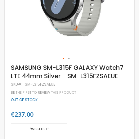
Skip
SAMSUNG SM-L315F GALAXY Watch7
to
LTE 44mm Silver - SM-L315FZSAEUE
the
beginning
SKU
SM-L315FZSAEUE
of
the
BE THE FIRST TO REVIEW THIS PRODUCT
images
OUT OF STOCK
gallery
€237.00
"WISH LIST"