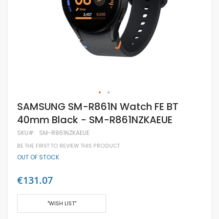
Skip
SAMSUNG SM-R861N Watch FE BT
to
40mm Black - SM-R861NZKAEUE
the
beginning
SKU
SM-R861NZKAEUE
of
the
BE THE FIRST TO REVIEW THIS PRODUCT
images
OUT OF STOCK
gallery
€131.07
"WISH LIST"