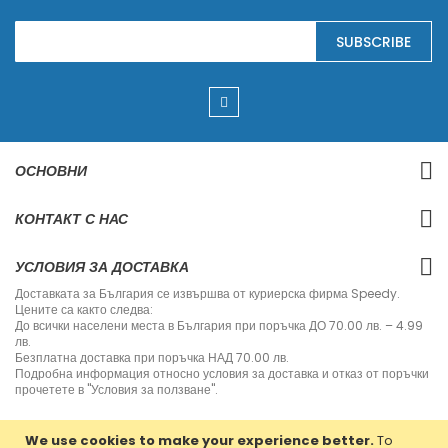
S
SUBSCRIBE
i
g
n
U
p
f
o
r
ОСНОВНИ
O
u
r
КОНТАКТ С НАС
N
e
w
УСЛОВИЯ ЗА ДОСТАВКА
s
l
Доставката за България се извършва от куриерска фирма Speedy.
e
Цените са както следва:
t
До всички населени места в България при поръчка ДО 70.00 лв. – 4.99
t
лв.
e
Безплатна доставка при поръчка НАД 70.00 лв.
r
Подробна информация относно условия за доставка и отказ от поръчки
:
прочетете в "Условия за ползване".
We use cookies to make your experience better.
To