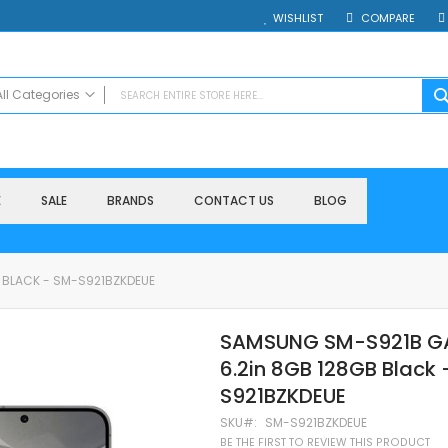
WISHLIST
COMPARE
All Categories
ALL CATEGORIES
Electronics
Smartphones
E
SALE
BRANDS
CONTACT US
BLOG
Таблети
Смарт часовници и гривни
Външни батерии
 BLACK - SM-S921BZKDEUE
Accessories
Зарядни за телефони
SAMSUNG SM-S921B G
Калъфи
6.2in 8GB 128GB Black
SD карти
Смарт устройства
S921BZKDEUE
Хендсфри системи
SKU
SM-S921BZKDEUE
Преносими тонколони
BE THE FIRST TO REVIEW THIS PRODUCT