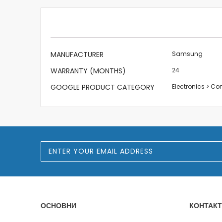
beginning
of
the
images
gallery
More
MANUFACTURER
Samsung
Information
WARRANTY (MONTHS)
24
GOOGLE PRODUCT CATEGORY
Electronics > C
S
i
g
n
U
p
f
o
ОСНОВНИ
КОНТАКТ
r
O