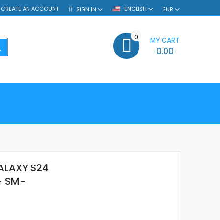
CREATE AN ACCOUNT
ENGLISH
SIGN IN
EUR
0
MY CART
SEARCH
0.00
ALAXY S24
 - SM-