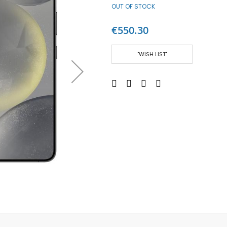
OUT OF STOCK
Аудио слушалки
eBook четци
€550.30
eBook аксесоари
Компютри и Компоненти
"WISH LIST"
Преносоми Компютри
Аксесоари за лаптопи
Настолни Компютри
Работни станции
Мишки
Клавиатури
Вътрешни дискове
Външни дискове
SSD
Памет
Памет SODIMM
USB памет
Чанти и Раници
Охлаждащи поставки за лаптопи