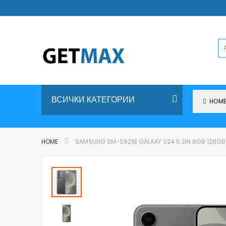
Skip
to
Content
ВСИЧКИ КАТЕГОРИИ
HOM
HOME
SAMSUNG SM-S921B GALAXY S24 6.2IN 8GB 128GB
Skip
to
the
end
of
the
images
gallery