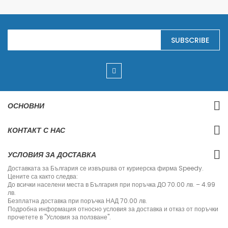
S
SUBSCRIBE
i
g
n
U
p
f
o
r
ОСНОВНИ
O
u
r
КОНТАКТ С НАС
N
e
w
УСЛОВИЯ ЗА ДОСТАВКА
s
l
Доставката за България се извършва от куриерска фирма Speedy.
e
Цените са както следва:
t
До всички населени места в България при поръчка ДО 70.00 лв. – 4.99
t
лв.
e
Безплатна доставка при поръчка НАД 70.00 лв.
r
Подробна информация относно условия за доставка и отказ от поръчки
:
прочетете в "Условия за ползване".