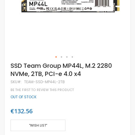
Skip
SSD Team Group MP44L, M.2 2280
to
NVMe, 2TB, PCI-e 4.0 x4
the
beginning
SKU
TEAM-SSD-MP44L-2TB
of
the
BE THE FIRST TO REVIEW THIS PRODUCT
images
OUT OF STOCK
gallery
€132.56
"WISH LIST"